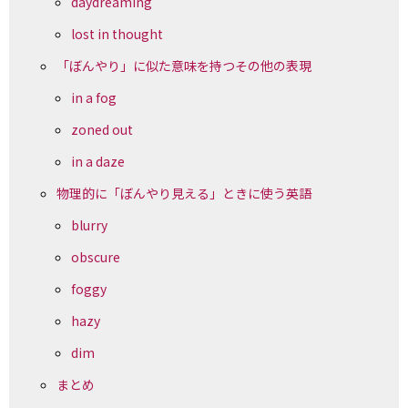
daydreaming
lost in thought
「ぼんやり」に似た意味を持つその他の表現
in a fog
zoned out
in a daze
物理的に「ぼんやり見える」ときに使う英語
blurry
obscure
foggy
hazy
dim
まとめ