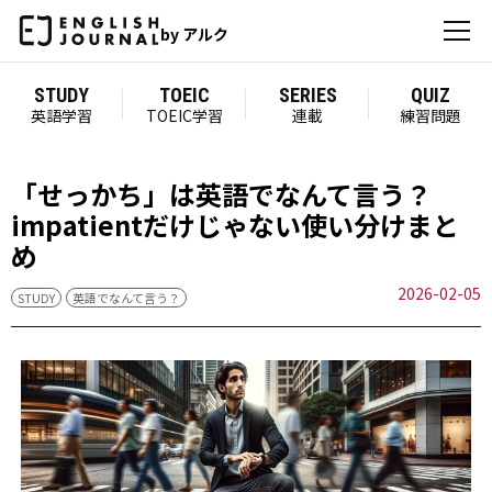
by アルク
STUDY
TOEIC
SERIES
QUIZ
英語学習
TOEIC学習
連載
練習問題
「せっかち」は英語でなんて言う？
impatientだけじゃない使い分けまと
め
2026-02-05
STUDY
英語でなんて言う？