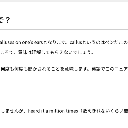
で？
ses on one’s earsとなります。callusというのはペンだこ
ところで、意味は理解してもらえないでしょう。
を何度も何度も聞かされることを
意味
します。英語でこのニュ
、heard it a million times（数えきれないくら