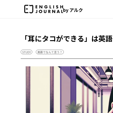
by アルク
「耳にタコができる」は英語
STUDY
英語でなんて言う？