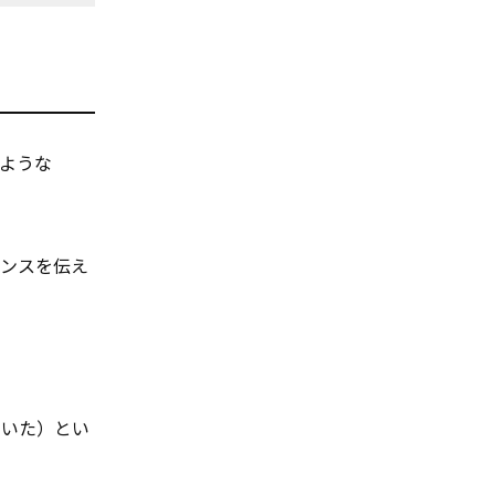
のような
アンスを伝え
い聞いた）とい