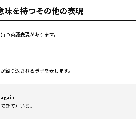
意味を持つその他の表現
を持つ英語
表現
があります。
ことが繰り返される様子を表します。
 again
.
ができて）いる。