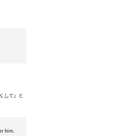
くし
て」と
er him.