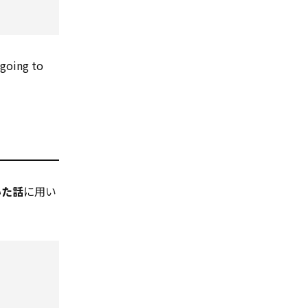
ing to
いた話
に用い