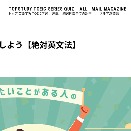
TOP
STUDY
TOEIC
SERIES
QUIZ
ALL
MAIL MAGAZINE
トップ
英語学習
TOEIC学習
連載
練習問題
全ての記事
メルマガ登録
しよう【絶対英文法】