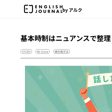
by アルク
基本時制はニュアンスで整理
STUDY
Mr. Evine
絶対英文法