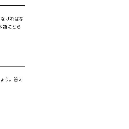
しなければな
本語にとら
ょう。答え