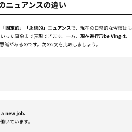
のニュアンスの違い
、
「固定的」「永続的」ニュアンス
で、現在の日常的な習慣は
といった事象まで表現できます。一方、
現在進行形be Ving
は、
意識があるのです。次の2文を比較しましょう。
 a new job.
働いています。