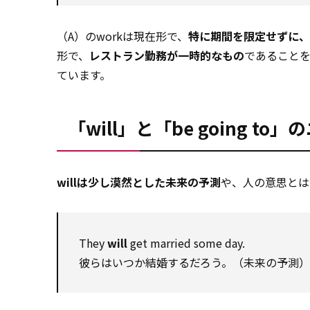
（A）のworkは現在形で、
特に期間を限定せずに、
形で、
レストラン勤務が一時的なもの
であることを意
ています。
「will」と「be going t
willは少し漠然とした未来の予測
や、人の意思とは
They
will
get married some day.
彼らはいつか結婚するだろう。（未来の予測）