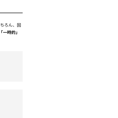
もちろん、固
「一時的」