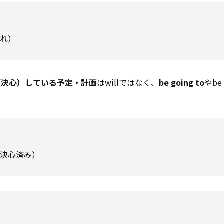
流れ）
（決心）している予定・計画
はwillではなく、
be going to
やbe
、決心済み）