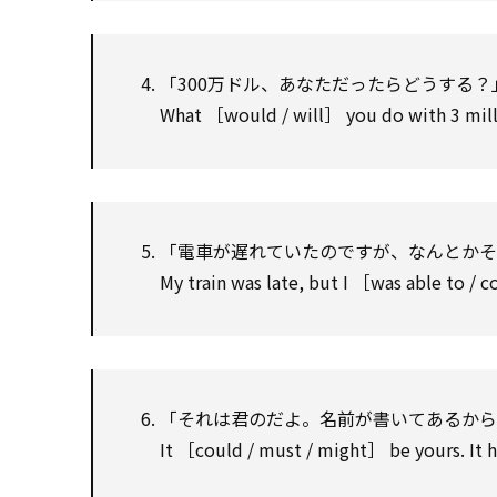
「300万ドル、あなただったらどうする？
What ［would / will］ you do with 3 mill
「電車が遅れていたのですが、なんとかそ
My train was late, but I ［was able to / 
「それは君のだよ。名前が書いてあるから
It ［could / must / might］ be yours. It h