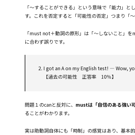
「～することができる」という意味で「能力」と
す。これを否定すると「可能性の否定」つまり「～
「must not＋動詞の原形」は「～しないこと」をm
に合わず誤りです。
I got an A on my English test! — Wow, y
【過去の可能性 正答率 10％】
問題１のcanと反対に、
mustは「自信のある強い
ることがわかります。
実は助動詞自体にも「時制」の感覚はあり、基本