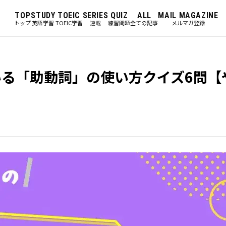
TOP
STUDY
TOEIC
SERIES
QUIZ
ALL
MAIL MAGAZINE
トップ
英語学習
TOEIC学習
連載
練習問題
全ての記事
メルマガ登録
いる「助動詞」の使い方クイズ6問【