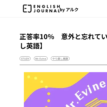
by アルク
正答率10％ 意外と忘れて
し英語】
STUDY
Mr. Evine
やり直し英語