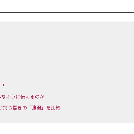
！
ト！
んなふうに伝えるのか
htが持つ響きの「強弱」を比較