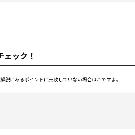
チェック！
も解説にあるポイントに
一致
していない場合は△ですよ。