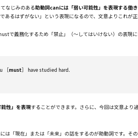
してなじみのある
助動詞canには「弱い可能性」を表現する働き
であるはずがない」という表現になるので、文意よりこれが正
ustで
義務
化するため「禁止」（～してはいけない）の表現に
ou ［
must
］ have studied hard.
可能性」を表現
することができます。さらに、今回は文意より
的には「現在」または「未来」の話をするのが助動詞です。その