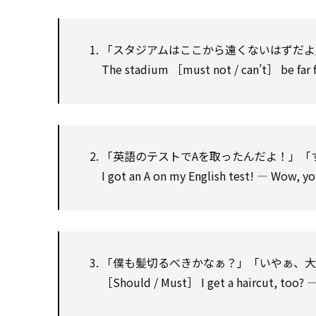
「スタジアムはここから遠くないはずだよ
The stadium ［must not / can’t］ be far 
「英語のテストでAを取ったんだよ！」「
I got an A on my English test! — Wow, 
「僕も髪切るべきかなぁ？」「いやぁ、大
［Should / Must］ I get a haircut, too? —