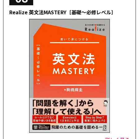
Realize 英文法MASTERY［基礎～必修レベル］