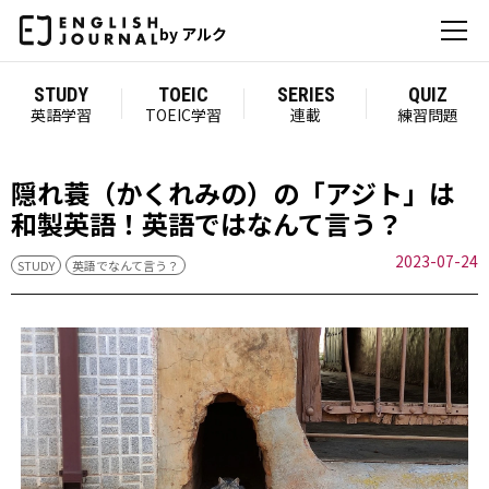
by アルク
STUDY
TOEIC
SERIES
QUIZ
英語学習
TOEIC学習
連載
練習問題
隠れ蓑（かくれみの）の「アジト」は
和製英語！英語ではなんて言う？
2023-07-24
STUDY
英語でなんて言う？