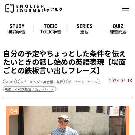
by アルク
STUDY
TOEIC
SERIES
QUIZ
英語学習
TOEIC学習
連載
練習問題
自分の予定やちょっとした条件を伝え
たいときの話し始めの英語表現【場面
ごとの鉄板言い出しフレーズ】
2023-07-18
STUDY
スピーキング・英会話・発音
デイビッド・セイン
場面ごとの鉄板言い出しフレーズ