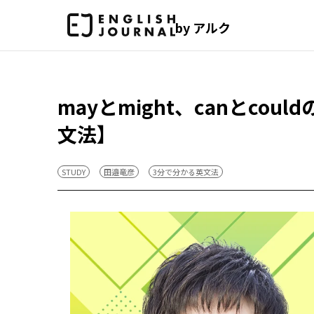
by アルク
mayとmight、canとc
文法】
STUDY
田邉竜彦
3分で分かる英文法