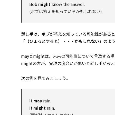
Bob
might
know the answer.
(ボブは答えを知っているかもしれない)
話し手は、ボブが答えを知っている可能性があると
「（ひょっとすると）・・・かもしれない」
のよ
mayとmightは、未来の可能性について
言及する
場
mightの方が、実現の度合いが低いと話し手が考
次の
例を見てみましょう。
It
may
rain.
It
might
rain.