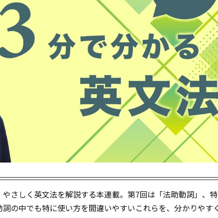
、やさしく英文法を解説する本連載。第7回は「法助動詞」、特
。法助動詞の中でも特に使い方を間違いやすいこれらを、分かりやす