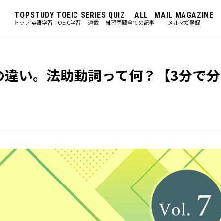
TOP
STUDY
TOEIC
SERIES
QUIZ
ALL
MAIL MAGAZINE
トップ
英語学習
TOEIC学習
連載
練習問題
全ての記事
メルマガ登録
ouldの違い。法助動詞って何？【3分で