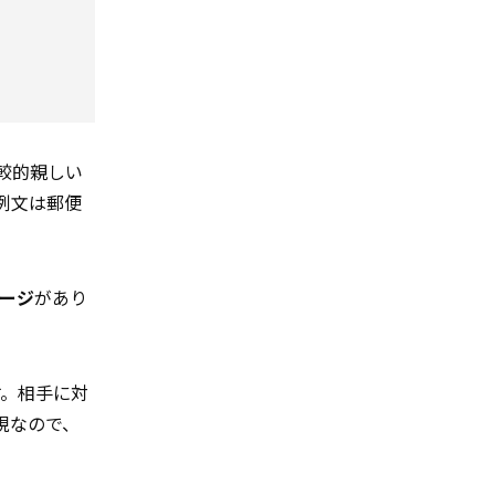
較的親しい
例文は郵便
ージ
があり
す。相手に対
表現なので、