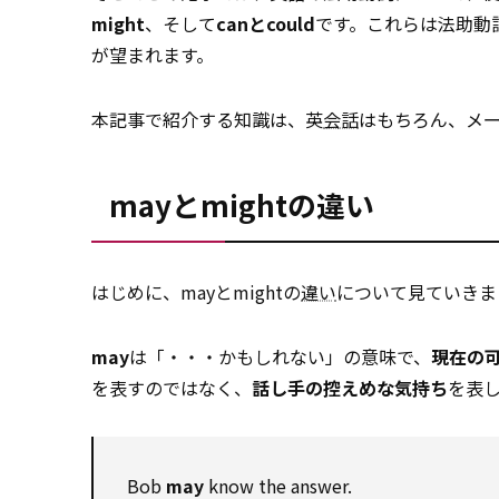
might
、そして
canとcould
です。これらは法助動
が望まれます。
本記事で紹介する知識は、英
会話
はもちろん、メ
mayとmightの違い
はじめに、mayとmightの
違い
について見ていきま
may
は「・・・かもしれない」の意味で、
現在の
を表すのではなく、
話し手の控えめな気持ち
を表
Bob
may
know the answer.