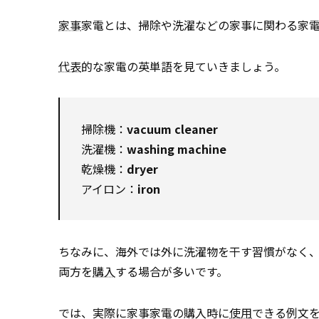
家事
家電とは、掃除や洗濯などの家事に関わる家
代表
的な家電の英単語を見ていきましょう。
掃除機：
vacuum cleaner
洗濯機：
washing machine
乾燥機：
dryer
アイロン：
iron
ちなみに、海外では外に洗濯物を干す習慣がなく
両方を
購入
する場合が多いです。
では、実際に家事家電の購入時に
使用
できる例文