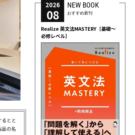
2026
NEW BOOK
08
おすすめ新刊
Realize 英文法MASTERY［基礎～
必修レベル］
するとと
製品の名