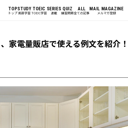
TOP
STUDY
TOEIC
SERIES
QUIZ
ALL
MAIL MAGAZINE
トップ
英語学習
TOEIC学習
連載
練習問題
全ての記事
メルマガ登録
と、家電量販店で使える例文を紹介