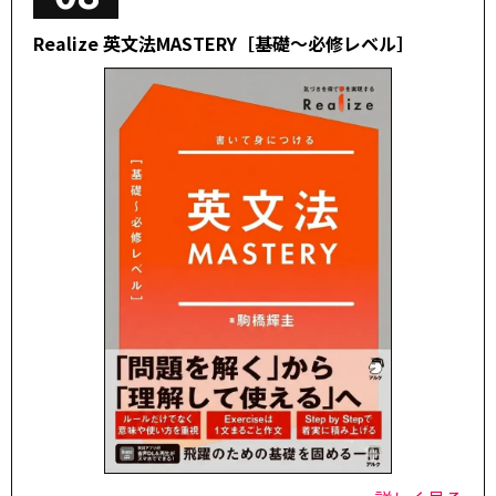
Realize 英文法MASTERY［基礎～必修レベル］