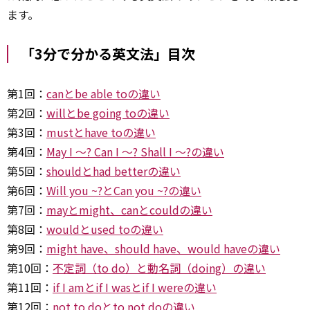
ます。
「3分で分かる英文法」目次
第1回：
canとbe able toの違い
第2回：
willとbe going toの違い
第3回：
mustとhave toの違い
第4回：
May I ～? Can I ～? Shall I ～?の違い
第5回：
shouldとhad betterの違い
第6回：
Will you ~?とCan you ~?の違い
第7回：
mayとmight、canとcouldの違い
第8回：
wouldとused toの違い
第9回：
might have、should have、would haveの違い
第10回：
不定詞（to do）と動名詞（doing）の違い
第11回：
if I amとif I wasとif I wereの違い
第12回：
not to doとto not doの違い