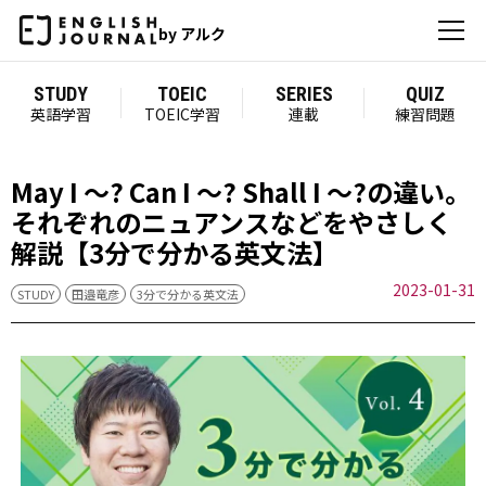
by アルク
STUDY
TOEIC
SERIES
QUIZ
英語学習
TOEIC学習
連載
練習問題
May I ～? Can I ～? Shall I ～?の違い。
それぞれのニュアンスなどをやさしく
解説【3分で分かる英文法】
2023-01-31
STUDY
田邉竜彦
3分で分かる英文法