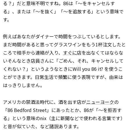
る？」だと意味不明ですね。86は「～をキャンセルす
る」、または「～を抜く」「～を追放する」という意味で
す。
例えばあなたがダイナーで時間をつぶしているとします。
まだ時間があると思ってグラスワインをもう1杯注文したと
ころで相手から連絡が入り、
すぐに
店を出なくてはならな
い――そんなとき店員さんに「ごめん、それ、キャンセルして
くれない？」というようなときにWill you 86 it? を使うこ
とができます。日常生活で頻繁に使う表現ですが、由来は
はっきりしません。
アメリカの禁酒法時代に、酒を出す店が
ニューヨーク
の
「86 Bedford Street」にあったとか、86が「～を拒否す
る」という意味のnix（主に新聞などで使われる言葉です）
と音が似ていた、など諸説あります。