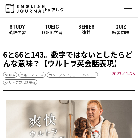
by アルク
STUDY
TOEIC
SERIES
QUIZ
英語学習
TOEIC学習
連載
練習問題
6と86と143。数字ではないとしたらど
んな意味？【ウルトラ英会話表現】
2023-01-25
STUDY
単語・フレーズ
カン・アンドリュー・ハシモト
ウルトラ英会話表現