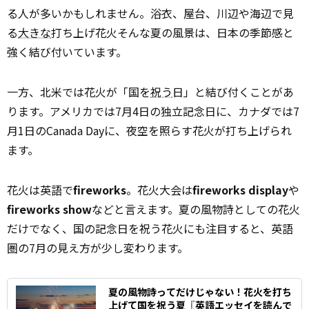
る人が多いかもしれません。浴衣、屋台、川辺や海辺で見
る
大きな
打ち上げ花火――そんな夏の風景は、日本の季節感と
強く結び付いています。
一方、北米では花火が「国を
祝う
日」と結び付くことがあ
ります。アメリカでは7月4日の独立記念日に、カナダでは7
月1日のCanada Dayに、夜空を照らす花火が打ち上げられ
ます。
花火は英語で
fireworks
。花火大会は
fireworks display
や
fireworks show
などと言えます。夏の風物詩としての花火
だけでなく、国の記念日を祝う花火にも注目すると、英語
圏の7月の見え方が少し変わります。
夏の風物詩ってだけじゃない！花火を打ち
上げて国を祝う夏〖英語エッセイを読んで