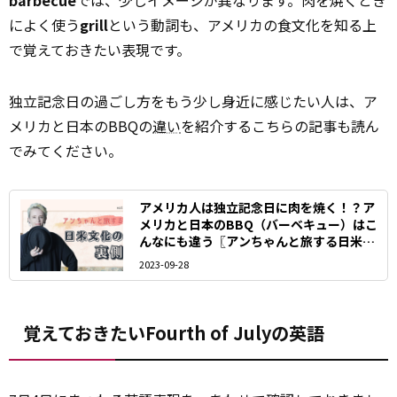
barbecue
では、少しイメージが異なります。肉を焼くとき
によく使う
grill
という動詞も、アメリカの食文化を知る上
で覚えておきたい表現です。
独立記念日の過ごし方をもう少し身近に感じたい人は、ア
メリカと日本のBBQの
違い
を紹介するこちらの記事も読ん
でみてください。
アメリカ人は独立記念日に肉を焼く！？ア
メリカと日本のBBQ（バーベキュー）はこ
んなにも違う〖アンちゃんと旅する日米文
化の裏側〗
2023-09-28
覚えておきたいFourth of Julyの英語