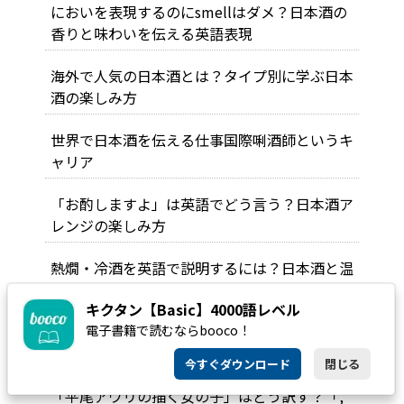
においを表現するのにsmellはダメ？日本酒の
香りと味わいを伝える英語表現
海外で人気の日本酒とは？タイプ別に学ぶ日本
酒の楽しみ方
世界で日本酒を伝える仕事――国際唎酒師というキ
ャリア
「お酌しますよ」は英語でどう言う？日本酒ア
レンジの楽しみ方
熱燗・冷酒を英語で説明するには？日本酒と温
度の楽しみ方
キクタン【Basic】4000語レベル
電子書籍で読むならbooco！
「休肝日」は英語でどう伝える？日本酒と上手
に付き合うために
今すぐダウンロード
閉じる
「平尾アウリの描く女の子」はどう訳す？「,