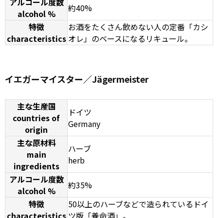
アルコール度数
約40%
alcohol %
特徴
お酒をたくさん飲めない人の定番「カシ
characteristics
オレ」のベースになるリキュール。
イエガーマイスター／Jägermeister
主な生産国
ドイツ
countries of
Germany
origin
主な原材料
ハーブ
main
herb
ingredients
アルコール度数
約35%
alcohol %
特徴
50以上のハーブなどで造られているドイ
characteristics
ツ版「養命酒」。