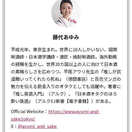
藤代あゆみ
平成元年、東京生まれ。世界に10人しかいない、国際
唎酒師・日本酒学講師・酒匠・焼酎唎酒師。海外勤務
の経験を生かし、世界20カ国以上の人に向けて日本酒
の素晴らしさを広めつつ、平尾アウリ先生の『推しが武
道館いってくれたら死ぬ』（徳間書店）と百合
マンガ
の
魅力を伝える筋金入りのオタクとしても活躍中。著書に
『推し英語入門』（アルク）、『日本酒オタクのほろ
酔い英語』（アルクEJ新書【電子書籍】）がある。
Official Website：
https://www.ayumi-and-
sake.tokyo/
X：
@ayumi_and_sake