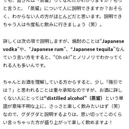
でも、皆さんは「蒸留」ってなんだかわかりますか？もっ
と言うと、「蒸留」について人に説明できますか？おそら
く、わからない人の方が
ほとんど
だと思います。説明でき
ちゃう人は今度私と飲みに行きましょう（笑）。
詳しくは次の項で説明しますが、焼酎のことは“
Japanese
vodka
”や、“
Japanese rum
”、“
Japanese tequila
”なん
ていう言い方をすると、“Oh ok!”とノリノリでわかってく
れる人も多いんです。
ちゃんとお酒を理解している方からすると、少し「強引で
は？」と思われることは重々承知なのですが、お酒に詳し
くない人にとっては
“distilled alcohol”（蒸留）
という単
語が意味不明な上に、さっさと楽しく飲みたいはず（笑）
なので、グダグダと説明するよりは、思い切ってこのくら
い言っちゃった方が盛り上がって楽しく飲めますよ！