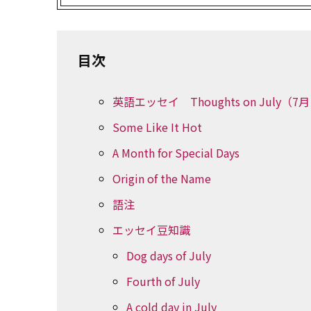
目次
英語エッセイ Thoughts on July
Some Like It Hot
A Month for Special Days
Origin of the Name
語注
エッセイ豆知識
Dog days of July
Fourth of July
A cold day in July