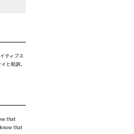
イティブス
セイと和訳、
now that
e know that