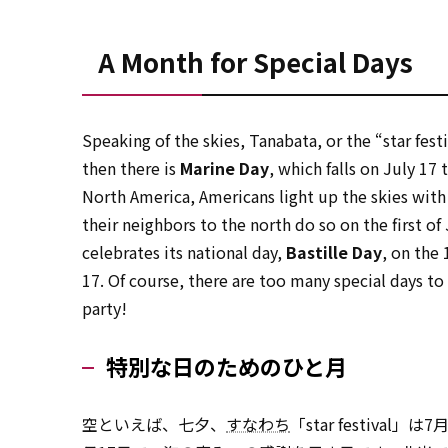
A Month for Special Days
Speaking of the skies, Tanabata, or the “star fes
then there is
Marine Day
, which falls on July 17
North America, Americans light up the skies with
their neighbors to the north do so on the first of 
celebrates its national day,
Bastille Day
, on the
17. Of course, there are too many special days t
party!
特別な日のためのひと月
空といえば、七夕、
すなわち
「star festiv