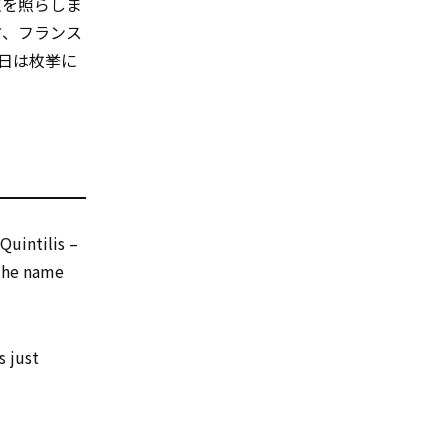
空を照らしま
方、フランス
な日は枚挙に
Quintilis –
 The name
s just