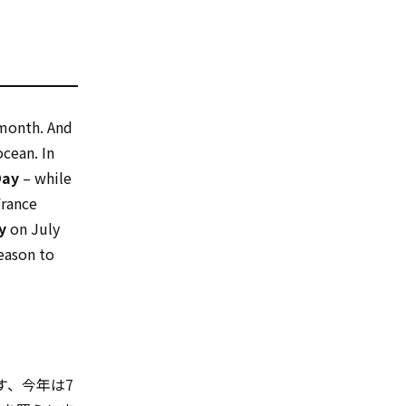
 month. And
ocean. In
Day
– while
France
y
on July
reason to
ます、今年は7