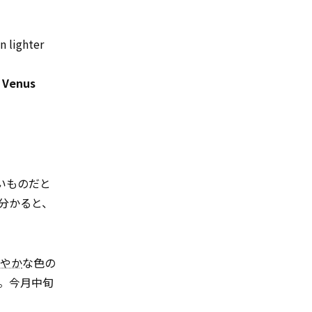
n lighter
d
Venus
いものだと
分かると、
やか
な色の
。今月中旬