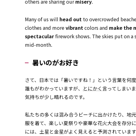
others are sharing our
misery
.
Many of us will
head out
to overcrowded beache
clothes and more
vibrant
colors and
make the m
spectacular
firework shows. The skies put on a 
mid-month.
暑いのがお好き
さて、日本では「暑いですね！」という言葉を何度
誰もがわかっていますが、
とにかく
言ってしまい
気持ちが少し晴れるのです。
私たちの多くは混み合うビーチに出かけたり、地
服を着て、楽しい夏祭りや豪華な花火大会を存分に
には、土星と金星がよく見えると予測されています