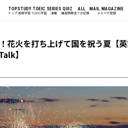
TOP
STUDY
TOEIC
SERIES
QUIZ
ALL
MAIL MAGAZINE
トップ
英語学習
TOEIC学習
連載
練習問題
全ての記事
メルマガ登録
！花火を打ち上げて国を祝う夏【英
alk】