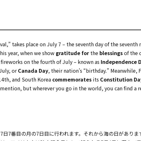
tival,” takes place on July 7 – the seventh day of the seventh
 this year, when we show
gratitude for
the
blessings
of the 
 fireworks on the fourth of July – known as
Independence 
July, or
Canada Day
, their nation’s “birthday.” Meanwhile, 
 14th, and South Korea
commemorates
its
Constitution Da
o mention, but wherever you go in the world, you can find a 
al」は7月7日――7番目の月の7日目に行われます。それから海の日があり