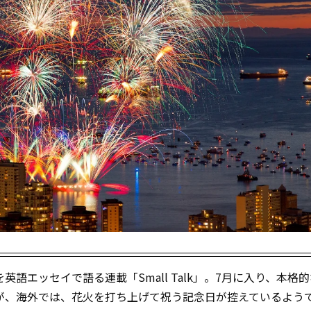
語エッセイで語る連載「Small Talk」。7月に入り、本格
が、海外では、花火を打ち上げて祝う記念日が控えているよう