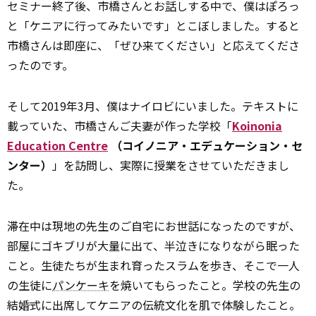
セミナー終了後、市橋さんとお
話
しする中で、僕はぽろっ
と「ケニアに行ってみたいです」とこぼしました。すると
市橋さんは即座に、「ぜひ来てください」と応えてくださ
ったのです。
そして2019年3月、僕はナイロビにいました。テキストに
載っていた、市橋さんご夫妻が作った学校「
Koinonia
Education Centre
（コイノニア・エデュケーション・セ
ンター）
」を訪問し、実際に授業をさせていただきまし
た。
滞在中は現地の先生のご自宅にお世話になったのですが、
部屋にゴキブリが大量に出て、半泣きになりながら眠った
こと。生徒たちが生まれ育ったスラムを歩き、そこで一人
の生徒に
パンケーキ
を焼いてもらったこと。学校の先生の
結婚式に出席してケニアの伝統文化を肌で体験したこと。