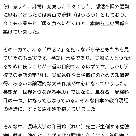
僚に恵まれ、非常に充実した日々でした。部活や課外活動
に励む子どもたちは素直で溌剌（はつらつ）としており、
今でも卒業生とご飯を食べに行くほど、
素晴らしい
関係を
築けていました。
その一方で、ある「戸惑い」を抱えながら子どもたちを見
ていたのも事実です。英語は言葉であり、実際に人とつなが
るために使うことが一番の目的であるはずです。しかし学
校での英語の学びは、受験勉強や資格取得のための知識習
得、あるいは論理的な文章作成が中心になっていました。
英語が「世界とつながる手段」ではなく、単なる「受験科
目の一つ」になってしまっている――
。そんな日本の教育現場
の構造に、ずっと違和感を抱いていました。
そんな中、長崎大学の和田玲（れい）先生が主催する勉強
会に参加し始めたことが大きな転機となります。勉強会で