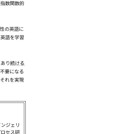
は指数関数的
性の英語に
て英語を学習
にあり
続ける
が不要になる
。それを実現
バンジェリ
プロセス研