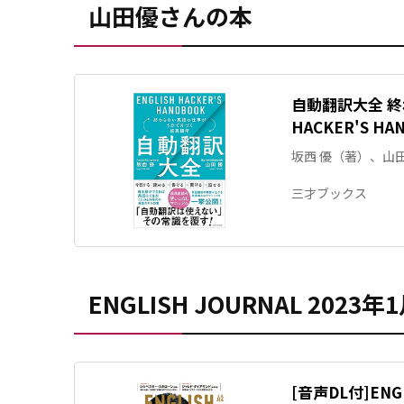
山田優さんの本
自動翻訳大全 終
HACKER'S H
坂西 優（著）、山
三才ブックス
ENGLISH JOURNAL 2023年
[音声DL付]ENGL