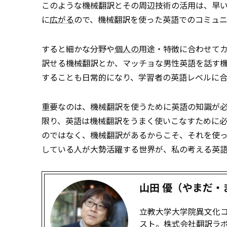
このような機械翻訳とその周辺技術の活用は、早
に
広がる
ので、機械翻訳を使った英語でのコミュ
すると細かな分野や
個人の
用途・特徴に合わせて
訳せる機械翻訳とか、マッチョな男性英語を話す
することも日常的になり、学習者の英語レベルに
重要なのは、機械翻訳を使うために英語の知識が
限り、英語は機械翻訳をうまく使いこなすために
のではなく、機械翻訳があるからこそ、それを使
している人が大勢活躍する世界が、私の考える英
山田 優（やまだ・
立教大学大学院異文化
スト。株式会社翻訳ラ