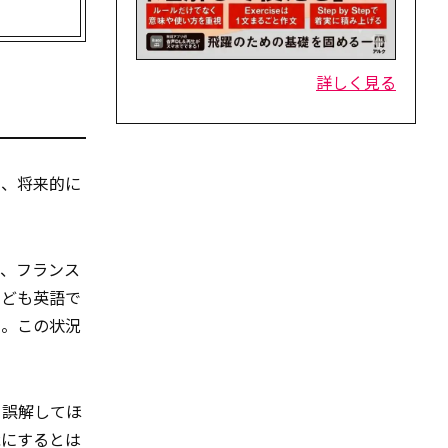
詳しく見る
も、将来的に
も、フランス
なども英語で
る。この状況
。誤解してほ
能にするとは