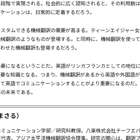
い段階で実現される。社会的に広く認知されると、その利用数
ニケーションは、日常的に定着するだろう。
カスタムできる機械翻訳の需要が高まる。ティーンエイジャー女
機械翻訳のようなものが登場する。と同時に、機械翻訳を使っ
合わせた機械翻訳も登場するだろう。
必要になるということだ。英語がリンガフランカとしての地位
必要な知識となる。つまり、機械翻訳があるから英語や外国語
って英語でコミュニケーションすることがより重要になるのだ
語の未来である。
まさる）
コミュニケーション学部／研究科教授。八楽株式
会社
チーフエ
ボ代表。アジア太平洋機械翻訳協会理事。研究の関心は、翻訳