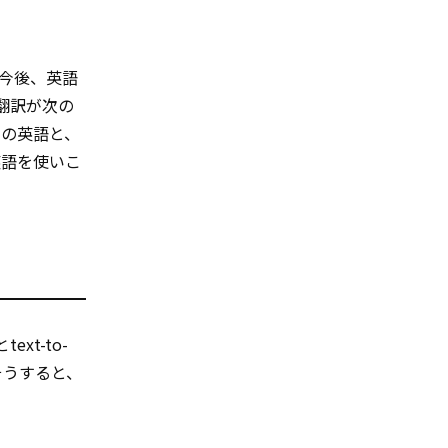
り、今後、英語
翻訳が次の
ての英語と、
英語を使いこ
ext-to-
そうすると、