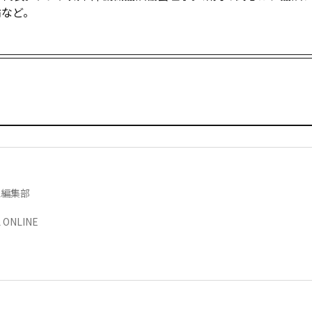
論など。
AL編集部
 ONLINE