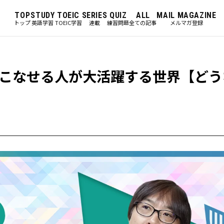
TOP
STUDY
TOEIC
SERIES
QUIZ
ALL
MAIL MAGAZINE
トップ
英語学習
TOEIC学習
連載
練習問題
全ての記事
メルマガ登録
こなせる人が大活躍する世界【どう