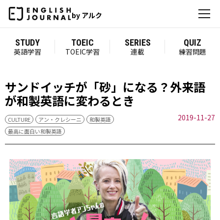
by アルク
STUDY
TOEIC
SERIES
QUIZ
英語学習
TOEIC学習
連載
練習問題
サンドイッチが「砂」になる？外来語
が和製英語に変わるとき
2019-11-27
CULTURE
アン・クレシーニ
和製英語
最高に面白い和製英語