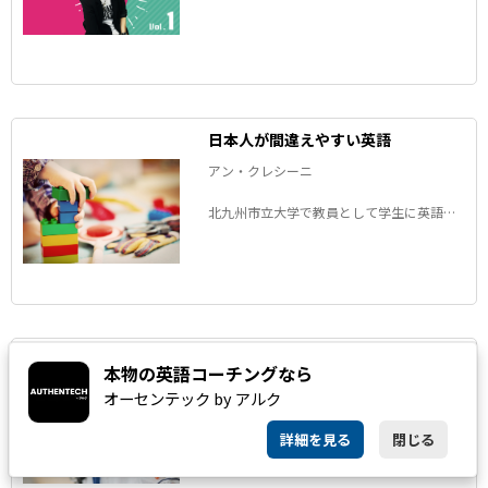
授であり、言語学者でもあるアメリカ人の
アンちゃんが、英語に訳しにくい日本語を
題材に例文や英訳ポイントを紹介します。
「あの日本語、英語でどう訳す？」いろい
ろな表現を一緒に考えてみましょう。
日本人が間違えやすい英語
アン・クレシーニ
北九州市立大学で教員として学生に英語を
教えているアメリカ人のアンちゃんが、
「日本人がよく間違える」英語の表現を解
説するコラム。知っているようで意外と知
らない英語の表現を楽しく学びましょう。
即使える「病院英語」ハンドブック
本物の英語コーチングなら
アン・クレシーニ
オーセンテック by アルク
北九州市立大学で大学教員として働くアメ
詳細を見る
閉じる
リカ人のアンちゃんが、病院で使える英語
を紹介するコラム。