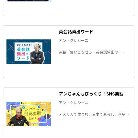
た言葉――死語となった日本語を、アンちゃん
が毎回１つ、ピックアップして解説しま
す。
英会話頻出ワード
アン・クレシーニ
連載「使いこなせる！英会話頻出ワー
ド」。アン・クレシーニさんが、「英語の
ネイティブスピーカーがよく使うけれど、
日本語では理解しづらい言葉」を徹底解説
します！
アンちゃんもびっくり！SNS英語
アン・クレシーニ
アメリカで生まれ、日本で暮らし、博多弁
を操る言語学者のアンちゃんことアン・ク
レシーニさんが、SNSにまつわる英語表現
を解説します！