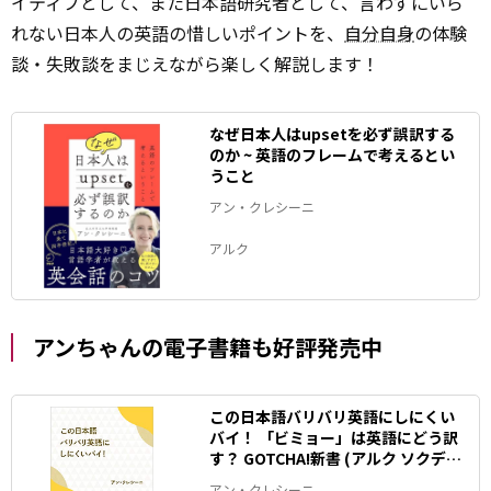
イティブとして、また日本語研究者として、言わずにいら
れない日本人の英語の惜しいポイントを、
自分自身
の体験
談・失敗談をまじえながら楽しく解説します！
なぜ日本人はupsetを必ず誤訳する
のか ~ 英語のフレームで考えるとい
うこと
アン・クレシーニ
アルク
アンちゃんの電子書籍も好評発売中
この日本語バリバリ英語にしにくい
バイ！ 「ビミョー」は英語にどう訳
す？ GOTCHA!新書 (アルク ソクデジ
BOOKS)
アン・クレシーニ