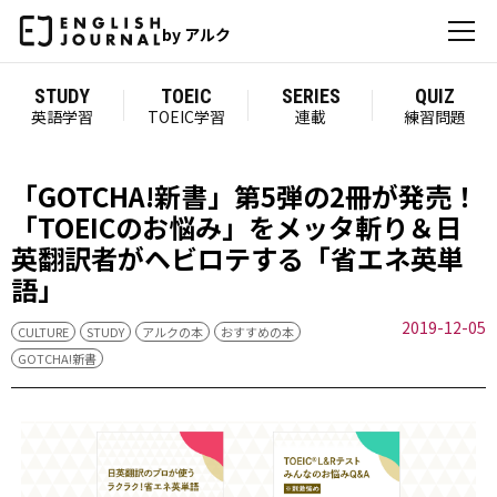
by アルク
STUDY
TOEIC
SERIES
QUIZ
英語学習
TOEIC学習
連載
練習問題
「GOTCHA!新書」第5弾の2冊が発売！
「TOEICのお悩み」をメッタ斬り＆日
英翻訳者がヘビロテする「省エネ英単
語」
2019-12-05
CULTURE
STUDY
アルクの本
おすすめの本
GOTCHA!新書