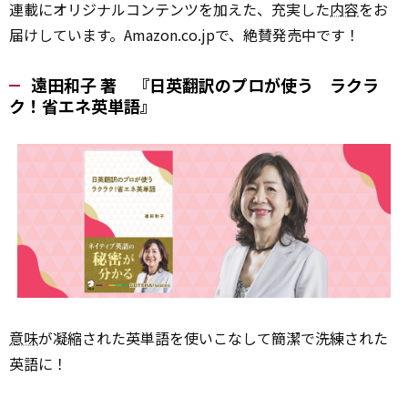
連載にオリジナルコンテンツを加えた、充実した
内容
をお
届けしています。Amazon.co.jpで、絶賛発売中です！
遠田和子 著 『日英翻訳のプロが使う ラクラ
ク！省エネ英単語』
意味
が凝縮された英単語を使いこなして簡潔で洗練された
英語に！