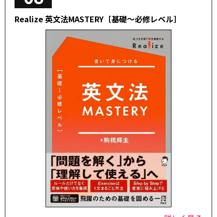
Realize 英文法MASTERY［基礎～必修レベル］