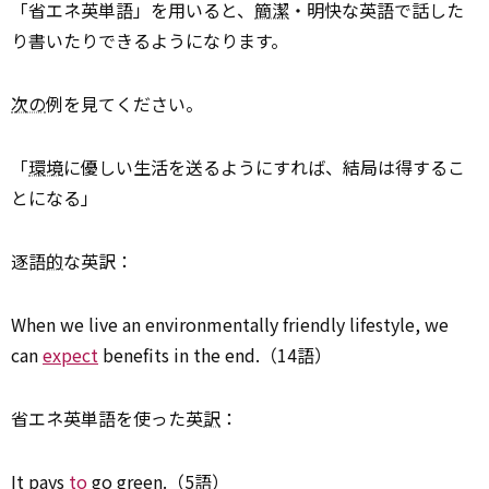
「省エネ英単語」を用いると、
簡潔
・明快な英語で話した
り書いたりできるようになります。
次の
例を見てください。
「
環境
に優しい生活を送るようにすれば、結局は得するこ
とになる」
逐語
的
な英訳：
When we live an environmentally friendly lifestyle, we
can
expect
benefits in the end.（14語）
省エネ英単語を使った英
訳
：
It pays
to
go green.（5語）