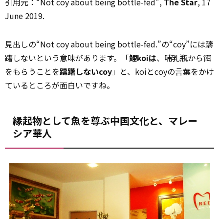
引用元：“Not coy about being bottle-fed”,
The Star
, 17
June 2019.
見出しの“Not coy about being bottle-fed.”の“coy”には躊
躇しないという意味があります。「
鯉koiは
、哺乳瓶から餌
をもらうことを
躊躇しないcoy
」と、koiとcoyの言葉をかけ
ているところが面白いですね。
縁起物として魚を尊ぶ中国文化と、マレー
シア華人