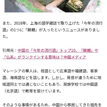
また、2018年、上海の語学雑誌で取り上げた「今年の流行
語」の1つに「錦鯉」が入ったという
ニュース
がありまし
た。
引用元：
中国の「今年の流行語」トップ10、「錦鯉」や
「仏系」がランクインする意味は？――中国メディア
マレーシアの華人は、母語として広東語や福建語、客家
語、海南語などを話します。
しかし
、発音が違うために地
域語同士では通じないこともあり、民族学校では中国語
（北京語）で教育を受けています。
そのような事情があるため、中
国
から移民してきた祖先を