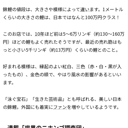
錦鯉の値段は、大きさや模様によって
違い
ます。1メートル
くらいの大きさの鯉は、日本ではなんと100万円クラス！
このお店では、
10年
ほど前は5～6万リンギ（約130～160万
円）ほどの鯉もよく売れたそうですが、最近の売れ筋はも
っと小さい5千リンギ（約13万円）くらいの鯉とのこと。
好まれる模様は、縁起のよい紅白、三色（赤・白・黒が入
ったもの）、金色の順で、やはり風水の
影響
があるといい
ます。
「泳ぐ宝石」「生きた芸術品」とも呼ばれる、美しい日本
の錦鯉。外国にも着実に
ファン
を増やしているようです。
連載「世界のニホンゴ調査団」