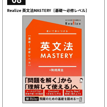
Realize 英文法MASTERY［基礎～必修レベル］