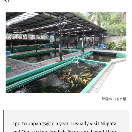
錦鯉のいる水槽
I go to Japan
twice
a year. I usually visit Niigata
and Ojiya to buy koi fish. Years ago, I went there