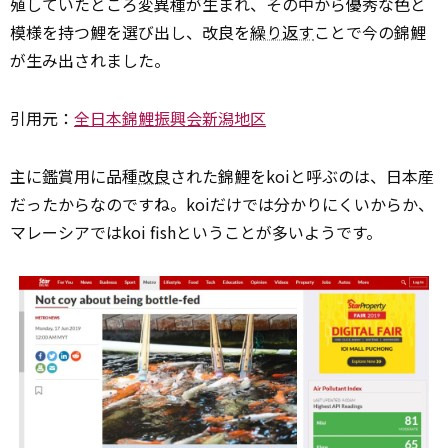
殖していたところ変異種が生まれ、その中から優秀な色と
模様を持つ鯉を選び出し、改良を
繰り返す
ことで今の錦鯉
が生み出されました。
引用元：
全日本錦鯉振興会新潟地区
主に鑑賞用に品種
改良
された錦鯉をkoiと呼ぶのは、日本産
だったからなのですね。koiだけでは分かりにくいからか、
マレーシアではkoi fishということが多いようです。