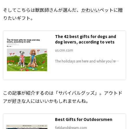
そしてこちらは獣医師さんが選んだ、
かわいい
ペットに贈
りたいギフト。
The 42 best gifts for dogs and
dog lovers, according to vets
us.cnn.com
The holidays are here and while you’re
shopping for gifts for him, for her and
anyone else on your list, be sure to
remember the furry friends in your life. All
dogs big and small, young or old deserve
a present (or two) this holiday season.
この記事が紹介するのは「サバイバルグッズ」。アウトド
That’s why we talked to veterinarians and
dog experts to get the low-down on what
アが
好き
な人にはいいかもしれませんね。
to get dogs and their parents this year.
Best Gifts for Outdoorsmen
fieldandstream.com