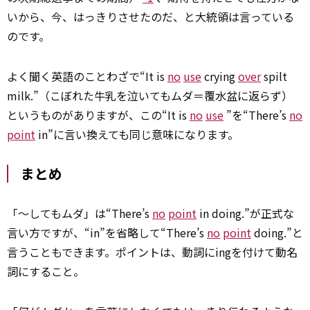
いから、今、はっきりさせたのだ、と大統領は言っている
のです。
よく聞く英語のことわざで“It is
no
use
crying
over
spilt
milk.”（こぼれた牛乳を泣いてもムダ＝覆水盆に返らず）
というものがありますが、この“It is
no
use
”を“There’s
no
point
in”に言い換えても同じ意味になります。
まとめ
「～してもムダ」は“There’s
no
point
in doing.”が正式な
言い方ですが、“in”を省略して“There’s
no
point
doing.”と
言うこともできます。ポイントは、動詞にingを付けて動名
詞にすること。