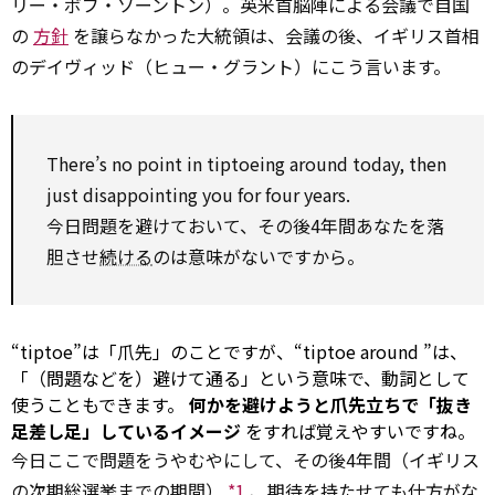
リー・ボブ・ソーントン）。英米首脳陣による会議で自国
の
方針
を譲らなかった大統領は、会議の後、イギリス首相
のデイヴィッド（ヒュー・グラント）にこう言います。
There’s
no
point
in tiptoeing
around
today,
then
just
disappointing
you
for
four years.
今日問題を避けておいて、その後4年間あなたを落
胆させ
続ける
のは意味がないですから。
“tiptoe”は「爪先」のことですが、“tiptoe
around
”は、
「（問題などを）避けて通る」という意味で、動詞として
使うこともできます。
何かを避けようと爪先立ちで「抜き
足差し足」しているイメージ
をすれば覚えやすいですね。
今日ここで問題をうやむやにして、その後4年間（イギリス
の次期総選挙までの期間）
*1
、期待を持たせても仕方がな