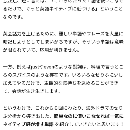
しかし
、逆に言えば、「これらのたった１語を使いこなせ
るだけで、ぐっと英語ネイティブに近づける」ということ
なのです。
英会話力を
上げる
ために、難しい単語やフレーズを大量に
暗記しようとしてしまいがちですが、そういう単語は意味
が限られていて、応用が利きません。
一方、例えばjustやevenのような副詞は、料理で言うとこ
ろの
スパイ
スのような存在です。いろいろなせりふに少し
加えてやるだけで、主観的な気持ちを込めることができ
て、会話が生き生きします。
というわけで、これから６回にわたり、海外ドラマのせり
ふ分析から導き出した、
簡単なのに使いこなせれば一気に
ネイティブ感が増す単語
を紹介していきたいと思います！