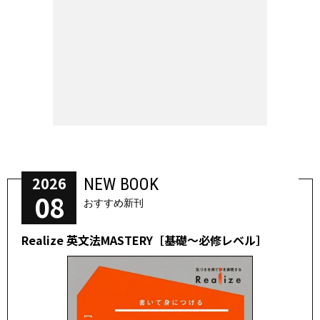
2026
NEW BOOK
08
おすすめ新刊
Realize 英文法MASTERY［基礎～必修レベル］