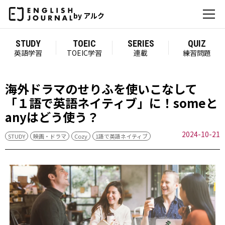
by アルク
STUDY
TOEIC
SERIES
QUIZ
英語学習
TOEIC学習
連載
練習問題
海外ドラマのせりふを使いこなして
「１語で英語ネイティブ」に！someと
anyはどう使う？
2024-10-21
STUDY
映画・ドラマ
Cozy
1語で英語ネイティブ