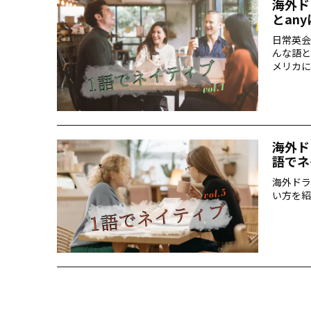
海外ド
とan
日常英会
んな語と
メリカに
を導き出
いany
海外ド
語でネ
海外ドラ
い方を紹