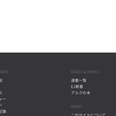
RIES
SERIES & BOOKS
習
連載一覧
EJ新書
ス
アルクの本
ャー
ド
ABOUT
記事
このサイトについて