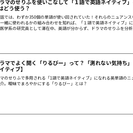
ラマのせりふを使いこなして「１語で英語ネイティブ」に
yはどう使う？
話では、わずか350個の単語が使い回されていた！それらのニュアンス
一緒に使われるかの組み合わせを知れば、「１語で英語ネイティブ」に
医学系の研究員として滞在中、英語が分からず、ドラマのせりふを分析
したCozyさんが、厳選した英単語を紹介。第１回は「ぼやっとしたso
」です。
ラマでよく聞く「りるびー」って？「測れない気持ち」
イティブ】
マのせりふで多用される「1語で英語ネイティブ」になれる英単語のニ
介。曖昧でまろやかにする「りるびー」とは？