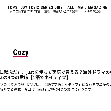
TOP
STUDY
TOEIC
SERIES
QUIZ
ALL
MAIL MAGAZINE
トップ
英語学習
TOEIC学習
連載
練習問題
全ての記事
メルマガ登録
Cozy
に残念だ」、justを使って英語で言える？海外ドラマの
ustの4つの意味【1語でネイティブ】
マのせりふで多用される、「1語で英語ネイティブ」になれる英単語の
紹介する連載。今回は「just」が持つ4つの意味に迫ります！