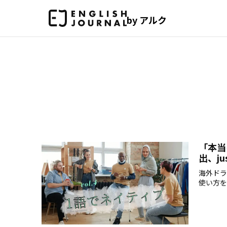
by アルク
「本当
出、j
海外ドラ
使い方を