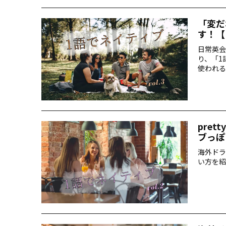
「変だ
す！【
日常英会
り、「1
使われる
pre
ブっぽ
海外ドラ
い方を紹