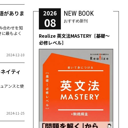
2026
NEW BOOK
単語がありま
08
おすすめ新刊
み合わせを知
きに最もよく
Realize 英文法MASTERY［基礎～
必修レベル］
2024-12-10
のネイティ
ュアンスと使
2024-11-25