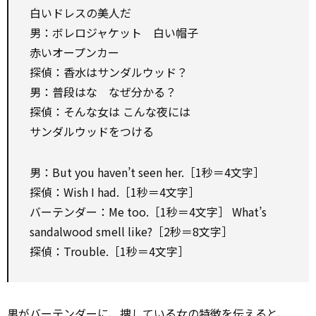
白いドレスの美人だ
男：ボレロジャケット 白い帽子
赤いオープンカー
探偵：香水はサンダルウッド？
男：普段はな なぜ分かる？
探偵：そんな女は こんな夜には
サンダルウッドをつける
男：But you haven’t seen her.［1秒＝4文字］
探偵：Wish I had.［1秒＝4文字］
バーテンダー：Me too.［1秒＝4文字］ What’s
sandalwood smell like?［2秒＝8文字］
探偵：Trouble.［1秒＝4文字］
男がバーテンダーに、捜している女の特徴を伝えると、