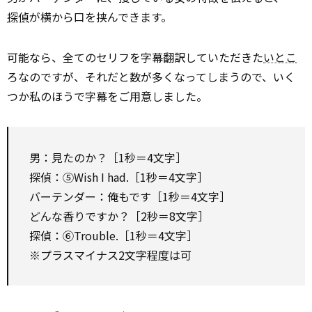
探偵
が横から口を挟んできます。
可能なら、全てのセリフを字幕翻訳していただきた
いとこ
ろなのですが、それだと数が多くなってしまうので、いく
つか私のほうで字幕をご用意しました。
男：見たのか？［1秒＝4文字］
探偵：⑤Wish I had.［1秒＝4文字］
バーテンダー：俺もです［1秒＝4文字］
どんな香りですか？［2秒＝8文字］
探偵：⑥Trouble.［1秒＝4文字］
※プラスマイナス2文字程度は可