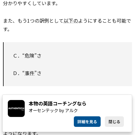
分かりやすくしています。
また、もう1つの訳例として
以下の
ようにすることも可能で
す。
Ｃ．“危険”さ
Ｄ．“
事件
”さ
このように“ ”で括ることで、その言葉が
強調
されるた
本物の英語コーチングなら
め、視聴者のほうで“香り”をイメージしやすくなります。
オーセンテック by アルク
少しレベルの高い話ですが、このように“ ”などの記号を
詳細を見る
閉じる
上手に活用すると、短い字数でしっかり原意を伝えられる
ようになります。