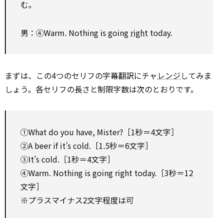
む。
男：④Warm. Nothing is going
right
today.
まずは、この4つのセリフの字幕翻訳にチャ
レンジ
してみま
しょう。各セリフの長さと制限字数は次のとおりです。
①What do you have, Mister?［1秒＝4文字］
②A beer if it’s cold.［1.5秒＝6文字］
③It’s cold.［1秒＝4文字］
④Warm. Nothing is going right today.［3秒＝12
文字］
※プラスマイナス2文字程度は可