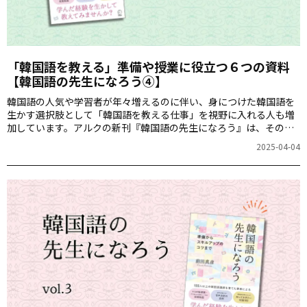
「韓国語を教える」準備や授業に役立つ６つの資料
【韓国語の先生になろう④】
韓国語の人気や学習者が年々増えるのに伴い、身につけた韓国語を
生かす選択肢として「韓国語を教える仕事」を視野に入れる人も増
加しています。アルクの新刊『韓国語の先生になろう』は、その名
の通り、先生・講師として韓国語を教える人に必要な心構えや準備
2025-04-04
などの情報が詰まった１冊です。短期集中連載で特別に本書の内容
をお届けする最終回、この記事では充実の巻末付録についてご紹介
します！