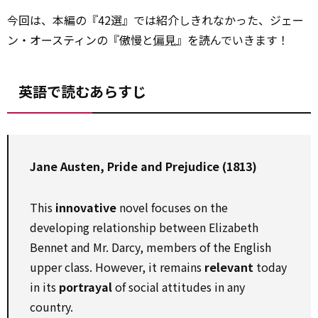
今回は、本編の『42選』では紹介しきれなかった、ジェー
ン・オースティンの『傲慢と
偏見
』を読んでいきます！
英語で読むあらすじ
Jane Austen, Pride and Prejudice (1813)
This
innovative
novel focuses on the
developing relationship between Elizabeth
Bennet and Mr. Darcy, members of the English
upper class. However, it remains
relevant
today
in its
portrayal
of social attitudes in any
country.