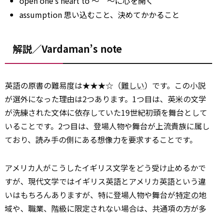
open one’s heart to ～ ～に心を開く
assumption 思い込むこと、決めてかかること
解説／Vardaman’s note
英語の原書の難易度は★★★☆（
難しい
）です。この小説
が選外になった理由は2つあります。1つ目は、英米の文学
が洗練された文体に依存していた19世紀初頭を舞台として
いることです。2つ目は、登場人物や舞台が上流貴族に属し
ており、読み手の側にある想像力を要求することです。
アメリカ人がこうしたイギリス文学をどう受け止めるかで
すが、現代文学ではイギリス英語とアメリカ英語という違
いはもちろんありますが、特に登場人物や舞台が
特定の
地
域や、職業、階級に限定されない場合は、共通項の方が多