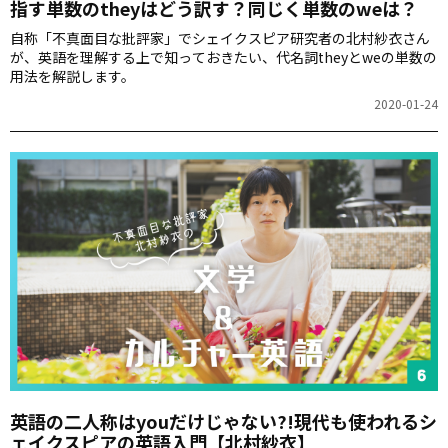
指す単数のtheyはどう訳す？同じく単数のweは？
自称「不真面目な批評家」でシェイクスピア研究者の北村紗衣さん
が、英語を理解する上で知っておきたい、代名詞theyとweの単数の
用法を解説します。
2020-01-24
英語の二人称はyouだけじゃない?!現代も使われるシ
ェイクスピアの英語入門【北村紗衣】