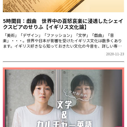
5時間目：戯曲 世界中の喜怒哀楽に浸透したシェイ
クスピアのせりふ【イギリス文化論】
「美術」「デザイン」「ファッション」「文学」「戯曲」「音
楽」・・・。世界や日本が影響を受けたイギリス文化は数多くあり
ます。イギリス好きなら知っておきたい文化の今昔を、詳しい専門
家の方々に授業形式で解説していただきます。さらに課外授業とし
2020-11-23
て、イギリスに住む人しか理解できない（？）超ブリティッシュ英
語フレーズもお届けします。これを読めばきっと、 “I Love the UK!”
熱にさらに拍車がかかるはず！