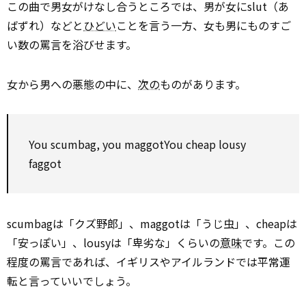
この曲で男女がけなし合うところでは、男が女にslut（あ
ばずれ）などと
ひどい
ことを言う一方、女も男にものすご
い数の罵言を浴びせます。
女から男への悪態の中に、
次の
ものがあります。
You scumbag, you maggotYou cheap lousy
faggot
scumbagは「クズ野郎」、maggotは「うじ虫」、cheapは
「安っぽい」、lousyは「卑劣な」くらいの
意味
です。この
程度の罵言であれば、イギリスやアイルランドでは平常運
転と言っていいでしょう。