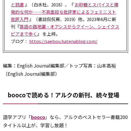
と読書
』（白水社、2018）、『
お砂糖とスパイスと爆
発的な何か──不真面目な批評家によるフェミニスト
批評入門
』（書誌侃侃房、2019）他。2023年6月に新
刊『
英語の路地裏 ~ オアシスからクイーン、シェイクス
ピアまで歩く
』 を上梓。
ブログ：
https://saebou.hatenablog.com/
編集：English Journal編集部／トップ写真：山本高裕
（English Journal編集部）
boocoで読める！アルクの新刊、続々登場
語学アプリ「
booco
」なら、アルクのベストセラー書籍200
タイトル以上が、学習し放題！