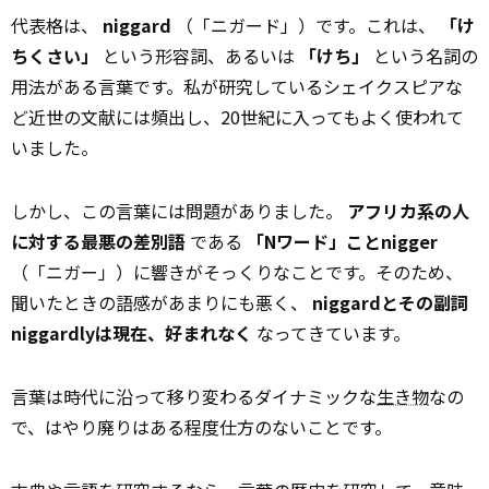
代表格は、
niggard
（「ニガード」）です。これは、
「け
ちくさい」
という形容詞、あるいは
「けち」
という名詞の
用法がある言葉です。私が研究しているシェイクスピアな
ど近世の文献には頻出し、20世紀に入ってもよく使われて
いました。
しかし、この言葉には問題がありました。
アフリカ系の人
に対する最悪の差別語
である
「Nワード」ことnigger
（「ニガー」）に響きがそっくりなことです。そのため、
聞いたときの語感があまりにも悪く、
niggardとその副詞
niggardlyは現在、好まれなく
なってきています。
言葉は時代に沿って移り変わるダイナミックな
生き物
なの
で、はやり廃りはある程度仕方のないことです。