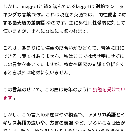
しかし、maggotと韻を踏んでいるfaggotは
別格でショッ
キングな言葉
です。これは現在の英語では、
同性愛者に対
する最大級の差別語
なのです。主に男性同性愛者に対して
使いますが、まれに女性にも使われます。
これは、あまりにも侮蔑の度合いが
ひどく
て、普通に口に
できる言葉ではありません。私はここでは伏せ字にせずに
この言葉を書いていますが、教育や研究の文脈で分析をす
るとき以外は絶対に使いません。
この言葉のせいで、この曲は毎年のように
抗議を受けてい
ます
。
しかし、この言葉の来歴はやや複雑で、
アメリカ英語とイ
ギリス英語の違いや、方言の衰退
など、いろいろな要因が
絡んで、現在、問題視されるようになったという経緯があ