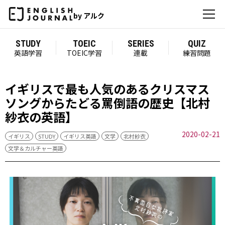
by アルク
STUDY
TOEIC
SERIES
QUIZ
英語学習
TOEIC学習
連載
練習問題
イギリスで最も人気のあるクリスマス
ソングからたどる罵倒語の歴史【北村
紗衣の英語】
2020-02-21
イギリス
STUDY
イギリス英語
文学
北村紗衣
文学＆カルチャー英語