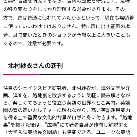
古典や言語を研究するなら、言葉の歴史を研究して、意味
の移り変わりをしっかり理解する必要があります。その一
方で、昔は普通に使われていたからといって、現在も無頓着
に使っていいわけではありません。特に声に出す音声の場
合、耳で聞いたときのショックが予想以上に
大きい
ことも
あるので、注意が必要です。
北村紗衣さんの新刊
注目のシェイクスピア研究者、北村紗衣が、海外文学や洋
画、洋楽を、路地裏を散歩するように気軽に読み解きなが
ら、楽しくてちょっと役立つ英語の世界へとご案内。英語
圏の質の高いカルチャーに触れながら、高い英語運用能力
を得る上で重要な文化的背景が自然と身に付きます。“路地
裏”を抜けた後は、“広場”にて著者自身が作問し解説する
「大学入試英語長文問題」も堪能できる、ユニークな英語