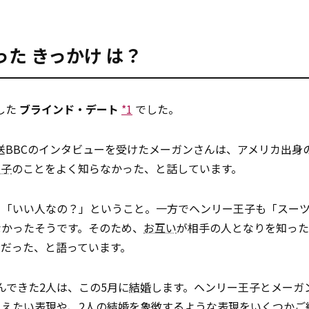
った
きっかけ
は？
した
ブラインド・デート
*1
でした。
放送BBCのインタビューを受けたメーガンさんは、アメリカ出身
王子
のことをよく知らなかった、と話しています。
、「いい人なの？」ということ。一方でヘンリー王子も「スー
なかったそうです。そのため、
お互い
が相手の人となりを知った
だった、と語っています。
んできた2人は、この5月に
結婚
します。ヘンリー王子とメーガ
えたい表現や、2人の結婚を象徴するような表現をいくつかご