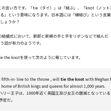
言い方です。「tie（タイ）」は「結ぶ」、「knot（ノッ
作る」という意味になります。日本語には「縁結び」という言葉
でしょうか？
すが古代の結婚式において、新郎と新婦の手と手をリボンなどで結んだ
という話が有力のようです。
ie the knotを使って次のように報じています。
 fifth-in-
line
to
the
throne
, will
tie the knot
with
Meghan 
e home of British kings and queens
for
almost 1,000 years.
リー王子は、1000年近く英
国王
及び女王の居城となっている
予定だ。