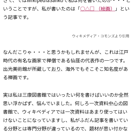
さて、ではWikipediaSankoで私は何を書いたのか・・・と
いうことですが、私が書いたのは「
○△□ （絵画）
」とい
う記事です。
ウィキメディア・コモンズより引用
なんだこりゃ・・・と思うかもしれませんが、これは江戸
時代の有名な画家で禅僧である仙厓の代表作の一つです。
出光美術館が所蔵して
おり
、海外でもそこそこ知名度があ
る禅画です。
実は私は三康図書館ではいったい何を書けばいいのか全然
思い浮かばず、悩んでいました。何しろ一次資料
中心の
図
書館で、ウィキペディアでは一次資料はあまり使ってはい
けないことになっていますし、私がふだん記事を書いてい
る分野とは専門分野が違っているので、題材が思い付かな