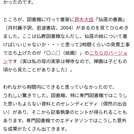
かったのです。
ところが、図書館に行って書架に
鈴木大拙
『仙厓の書画』
（月村麗子訳、岩波書店、2004）があるのを見てひらめき
ました。ここは仏教図書館なんだし、仙厓の絵について書
けばいいじゃないか・・・と思って2時間くらいの突貫工事
で立ち上げたのが「〇△□（絵画）」の
こちらのバージョ
ン
です（実は私の母の実家は禅寺なので、禅画は子どもの
頃から見たことがありました）。
われながら時間内にできると思っていなかったので、
うれしい
驚きでした。図書館、特に専門図書館ではこうし
た思いもよらない資料とのセレンディピティ（偶然の出会
い）があり、そこから記事執筆のヒントが得られることも
あります。専門図書館でのエディタソンではこうした意外
な成果がたくさん出てきます。