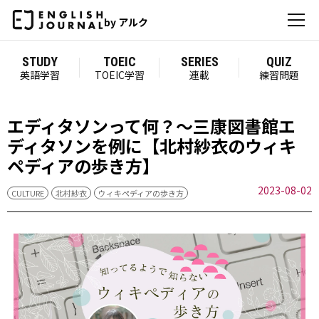
by アルク
STUDY
TOEIC
SERIES
QUIZ
英語学習
TOEIC学習
連載
練習問題
エディタソンって何？～三康図書館エ
ディタソンを例に【北村紗衣のウィキ
ペディアの歩き方】
2023-08-02
CULTURE
北村紗衣
ウィキペディアの歩き方