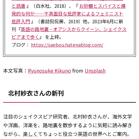
と読書
』（白水社、2018）、『
お砂糖とスパイスと爆
発的な何か──不真面目な批評家によるフェミニスト
批評入門
』（書誌侃侃房、2019）他。2023年6月に新
刊『
英語の路地裏 ~ オアシスからクイーン、シェイクス
ピアまで歩く
』 を上梓。
ブログ：
https://saebou.hatenablog.com/
本文写真：
Ryunosuke Kikuno
from
Unsplash
北村紗衣さんの新刊
注目のシェイクスピア研究者、北村紗衣さんが、海外文学
や洋画、洋楽を、路地裏を散歩するように気軽に読み解き
ながら、
楽しく
てちょっと役立つ英語の世界へとご案内。