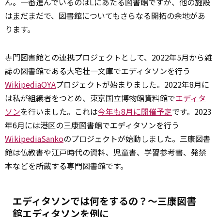
ん。一番進んでいるのはLにあたる図書館ですが、他の施設
は
まだ
まだで、図書館についてもさらなる開拓の余地があ
ります。
専門図書館との連携プロジェクトとして、2022年5月から雑
誌の図書館である大宅壮一文庫でエディタソンを行う
WikipediaOYA
プロジェクトが始まりました。2022年8月に
は私が組織者をつとめ、東京国立博物館資料館で
エディタ
ソン
を行いました。これは
今年も8月に開催予定
です。2023
年6月には港区の三康図書館でエディタソンを行う
WikipediaSanko
のプロジェクトが始動しました。三康図書
館は仏教書や江戸時代の資料、児童書、学習参考書、発禁
本などを所蔵する専門図書館です。
エディタソンでは何をするの？～三康図書
館エディタソンを例に