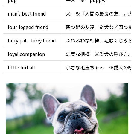
pup
子犬 ※＝puppy。
man’s best friend
犬 ※「人間の最良の友」。犬
four-legged friend
四つ足の友達 ※犬など四つ足
furry pal、furry friend
ふわふわな相棒、毛むくじゃら
loyal companion
忠実な相棒 ※愛犬の呼び方。
little furball
小さな毛玉ちゃん ※愛犬の呼