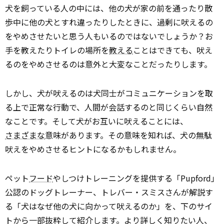
犬を飼っている人の中には、他の犬が家の前を通ったり散
歩中に他の犬とすれ違ったりしたときに、過剰に吠えるの
をやめさせたいと思う人もいるのではないでしょうか？お
手を教えたりトイレの場所を
教える
ことはできても、吠え
るのをやめさせるのは意外と大変なことだったりします。
しかし、犬が吠えるのは犬同士がコミュニケーションを取
る上で正常な行動で、人間が会話するのと同じくらい自然
なことです。そして犬がお互いに吠えることには、
さまざまな
意味があります。その意味を知れば、犬の無駄
吠えをやめさせるヒントになるかもしれません。
ペット
フード
やしつけトレーニングを提供する「Pupford」
公認のドッグトレーナー、トレバー・スミスさんが解説す
る「犬はなぜ他の犬に向かって吠えるのか」を、下のサイ
トから一部抜粋して紹介します。より詳しく知りたい人、