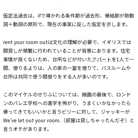
仮定法
過去は、ifで導かれる条件節が過去形、帰結節が助動
詞＋動詞の原形で、現在の事実に反した仮定を示します。
rent your room outは文化の理解が必要で、イギリスでは
間貸しが頻繁に行われていることが背景にあります。住宅
事情が良くないため、台所などが付いた
アパート
を1人で一
間、借りるよりは、人の家の一室を借りて、バスルームや
台所は共同で使う間借りをする人が多いのです。
このマイケルのせりふについては、
映画
の最後で、ロンド
ンのバレエ学校への進学を怖がり、うまくいかなかったら
帰ってきてもいいかと言うビリーに対して、ジャッキーが
We’ve let out your room.（部屋は貸しちゃったんだぞ）と
言うオチがあります。