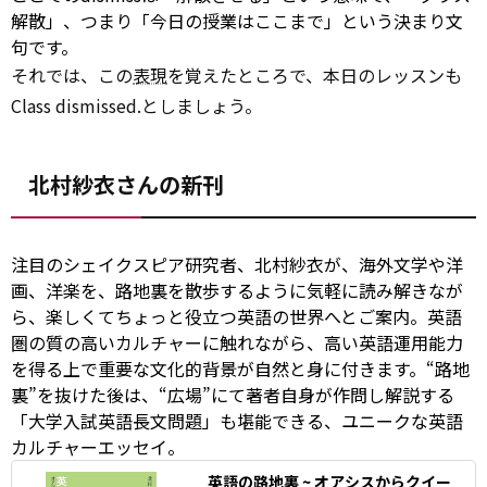
解散」、つまり「今日の授業はここまで」という決まり文
句です。
それでは、この
表現
を覚えたところで、本日のレッスンも
Class dismissed.としましょう。
北村紗衣さんの新刊
注目のシェイクスピア研究者、北村紗衣が、海外文学や洋
画、洋楽を、路地裏を散歩するように気軽に読み解きなが
ら、楽しくてちょっと役立つ英語の世界へとご案内。英語
圏の質の高いカルチャーに触れながら、高い英語運用能力
を得る上で重要な文化的背景が自然と身に付きます。“路地
裏”を抜けた後は、“広場”にて著者自身が作問し解説する
「大学入試英語長文問題」も堪能できる、ユニークな英語
カルチャーエッセイ。
英語の路地裏 ~ オアシスからクイー