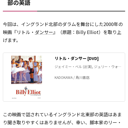
部の英語
今回は、イングランド北部のダラムを舞台にした2000年の
映画『リトル・
ダンサー
』（原題：Billy Elliot）を取り上
げます。
リトル・ダンサー [DVD]
ジェイミー・ベル (出演), ジュリー・ウォル
ターズ (出演), スティーヴン・ダルトリー
(監督)
KADOKAWA / 角川書店
この映画で話されているイングランド北東部の英語はあま
り聞き取りやすくはありませんが、幸い、脚本家のリー・