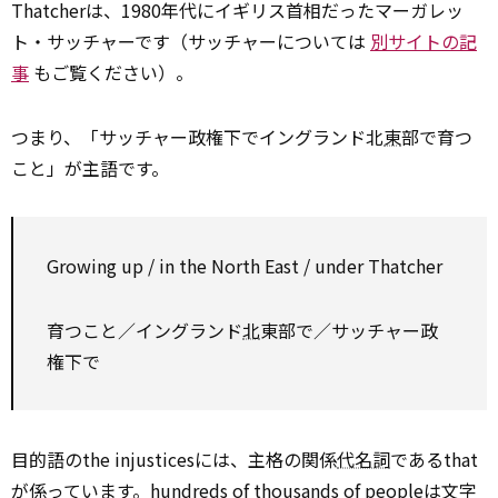
Thatcherは、1980年代にイギリス首相だったマーガレッ
ト・サッチャーです（サッチャーについては
別サイトの記
事
もご覧ください）。
つまり、「サッチャー政権下でイングランド北
東
部で育つ
こと」が主語です。
Growing up / in the North East / under Thatcher
育つこと／イングランド
北
東部で／サッチャー政
権下で
目的語のthe injusticesには、主格の関係
代名詞
であるthat
が係っています。hundreds of thousands of peopleは文字