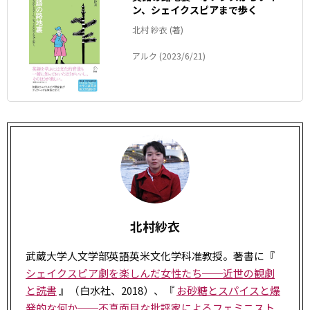
ン、シェイクスピアまで歩く
北村 紗衣 (著)
アルク (2023/6/21)
北村紗衣
武蔵大学人文学部英語英米文化学科准教授。著書に『
シェイクスピア劇を楽しんだ女性たち──近世の観劇
と読書
』（白水社、2018）、『
お砂糖とスパイスと爆
発的な何か──不真面目な批評家によるフェミニスト