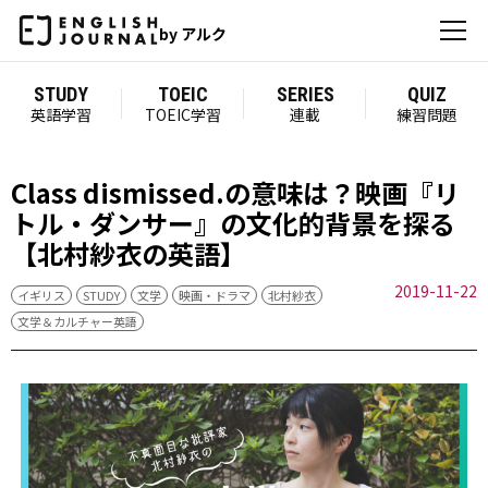
by アルク
STUDY
TOEIC
SERIES
QUIZ
英語学習
TOEIC学習
連載
練習問題
Class dismissed.の意味は？映画『リ
トル・ダンサー』の文化的背景を探る
【北村紗衣の英語】
2019-11-22
イギリス
STUDY
文学
映画・ドラマ
北村紗衣
文学＆カルチャー英語