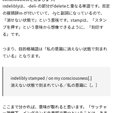
indeliblyは、-deli-の部分がdeleteと重なる単語です。否定
の接頭辞in-が付いていて、-lyと副詞になっているので、
「消せない状態で」という
意味
です。stampは、「スタン
プを押す」という意味から想像できるように、「刻印す
る」です。
つまり、目的格補語は「私の意識に消えない
状態
で刻まれ
ている」となります。
indelibly stamped /
on
my consciousness[.]
消えない状態で刻まれている／私の意識に［。］
ここまで分かれば、意味が取れると思います。「サッチャ
ー政権下、イングランド北東部で育つということは、あま