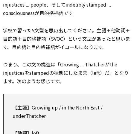
injustices ... people、そしてindelibly stamped ...
consciousnessが目的格補語です。
学校で習った5文型を
思い出
してください。主語＋他動詞＋
目的語＋目的格補語（SVOC）という文型があったと思いま
す。目的語と目的格補語がイコールになります。
つまり、この文の
構造
は「Growing ... Thatcherがthe
injusticesをstampedの状態にしたまま（left）だ」となり
ます。次のような感じです。
【主語】Growing up / in the North East /
underThatcher
【
動詞
】left