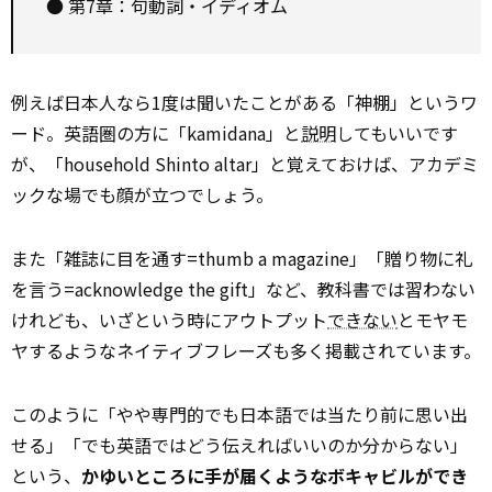
● 第7章：句動詞・イディオム
例えば日本人なら1度は聞いたことがある「神棚」というワ
ード。英語圏の方に「kamidana」と
説明
してもいいです
が、「household Shinto altar」と覚えておけば、アカデミ
ックな場でも顔が立つでしょう。
また「雑誌に目を通す=thumb a magazine」「贈り物に礼
を言う=acknowledge the gift」など、教科書では習わない
けれども、いざという時にアウトプット
できない
とモヤモ
ヤするようなネイティブフレーズも多く掲載されています。
このように「やや専門的でも日本語では当たり前に思い出
せる」「でも英語ではどう伝えればいいのか分からない」
という、
かゆいところに手が届くようなボキャビルができ