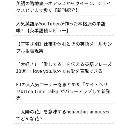
英語の路地裏～オアシスからクイーン、シェイ
クスピアまで歩く【新刊紹介】
人気英語系YouTuberが作った本格派の単語
帳！【英単語帳レビュー】
【丁寧さ別】仕事を休むときの英語メールサン
プル＆表現集
「大好き」「愛してる」を伝える英語フレーズ
30選！I love you.以外でも愛を表現できる
EJの大人気コーナーをまとめた『ケイ・ヘザ
リのTea Time Talk』がパワーアップして新発
売
「太陽の花」を意味するhelianthus annuusっ
てどんな花？