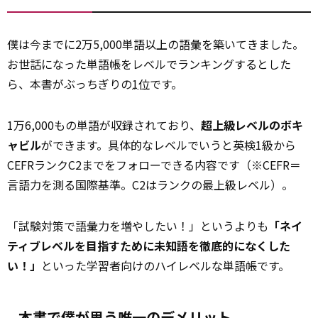
僕は今までに2万5,000単語以上の語彙を築いてきました。
お世話になった単語帳をレベルでランキングするとした
ら、本書がぶっちぎりの
1位
です。
1万6,000もの単語が収録されており、
超上級レベルのボキ
ャビル
ができます。具体的なレベルでいうと英検1級から
CEFRランクC2までをフォローできる内容です（※CEFR＝
言語力を測る国際基準。C2はランクの最上級レベル）。
「試験対策で語彙力を増やしたい！」というよりも
「ネイ
ティブレベルを目指すために未知語を徹底的になくした
い！」
といった学習者向けのハイレベルな単語帳です。
本書で僕が思う唯一のデメリット