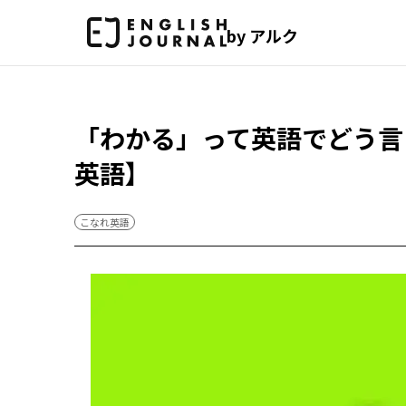
by アルク
「わかる」って英語でどう言
英語】
こなれ英語