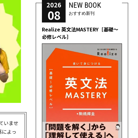
2026
NEW BOOK
08
おすすめ新刊
Realize 英文法MASTERY［基礎～
必修レベル］
っていませ
感によっ