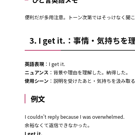
便利だが多用注意。トーン次第ではそっけなく聞
3. I get it.：事情・気
英語表現
：I get it.
ニュアンス
：背景や理由を理解した。納得した。
使用シーン
：説明を受けたあと・気持ちを汲み取
例文
I couldn’t reply because I was overwhelmed.
余裕なくて返信できなかった。
I get it.