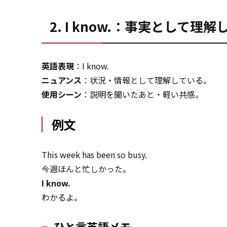
2. I know.：事実とし
英語表現
：I know.
ニュアンス
：状況・情報として理解している。
使用シーン
：説明を聞いたあと・軽い共感。
例文
This week has been so busy.
今週ほんと忙しかった。
I know.
わかるよ。
ひと言英語メモ