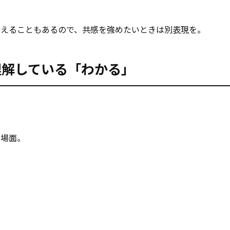
こえることもあるので、共感を強めたいときは別
表現
を。
持ちを理解している「わかる」
る場面。