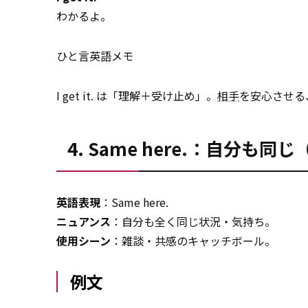
わかるよ。
ひと言英語メモ
I get it. は「理解＋受け止め」。
相手
を安心させる
4. Same here.：自分も
英語表現
：Same here.
ニュアンス
：自分も全く同じ状況・気持ち。
使用シーン
：雑談・共感のキャッチボール。
例文