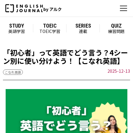
by アルク
STUDY
TOEIC
SERIES
QUIZ
英語学習
TOEIC学習
連載
練習問題
「初心者」って英語でどう言う？4シー
ン別に使い分けよう！【こなれ英語】
2025-12-13
こなれ英語