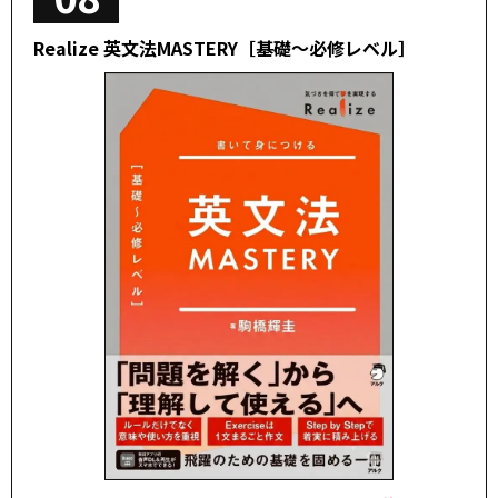
Realize 英文法MASTERY［基礎～必修レベル］