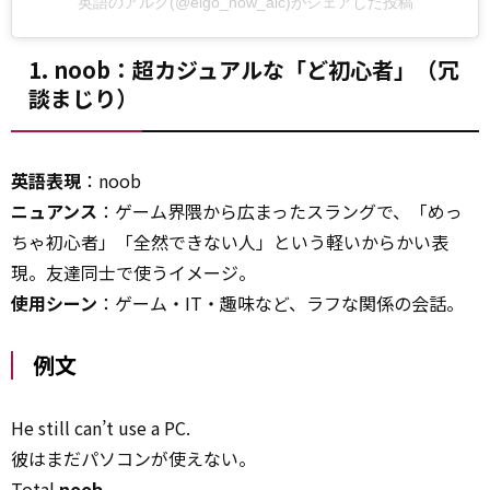
英語のアルク(@eigo_now_alc)がシェアした投稿
1. noob：超カジュアルな「ど初心者」（冗
談まじり）
英語表現
：noob
ニュアンス
：ゲーム界隈から広まったスラングで、「めっ
ちゃ初心者」「全然できない人」という軽いからかい表
現。友達同士で使うイメージ。
使用シーン
：ゲーム・IT・趣味など、ラフな関係の会話。
例文
He still can’t use a PC.
彼はまだパソコンが使えない。
Total
noob
.