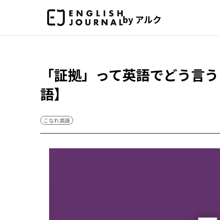
by アルク
「証拠」って英語でどう言う
語】
こなれ英語