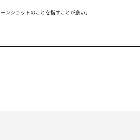
リーンショットのことを指すことが
多い
。
）