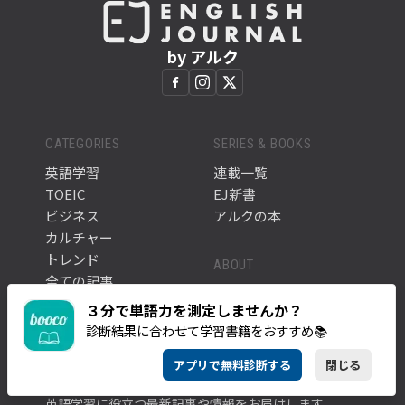
by アルク
CATEGORIES
SERIES & BOOKS
英語学習
連載一覧
TOEIC
EJ新書
ビジネス
アルクの本
カルチャー
トレンド
ABOUT
全ての記事
このサイトについて
タグ一覧
３分で単語力を測定しませんか？
アルク公式サイト
診断結果に合わせて学習書籍をおすすめ📚
アプリで無料診断する
閉じる
NEWSLETTER
英語学習に役立つ最新記事や情報をお届けします。