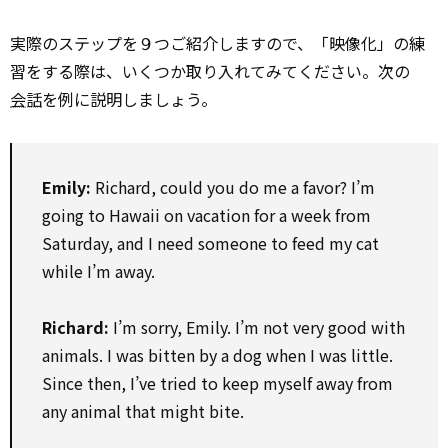
実際のステップを９つご紹介しますので、「映像化」の練
習をする際は、いくつか取り入れてみてください。次の
会話
を例に説明しましょう。
Emily:
Richard, could you do me a favor? I’m
going to Hawaii on vacation for a week from
Saturday, and I need someone to feed my cat
while I’m away.
Richard:
I’m sorry, Emily. I’m not very good with
animals. I was bitten by a dog when I was little.
Since then, I’ve tried to keep myself away from
any animal that might bite.