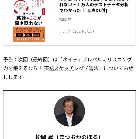
れない ~ １万人のテストデータ分析
でわかった！[音声DL付]
松岡 昇
アルク（2024/3/19）
予告：次回（最終回）は「ネイティブレベルにリスニング
力を鍛えるなら！ 英語
スケッチ
ング学習法」についてお話
しします。
松岡 昇（まつおかのぼる）