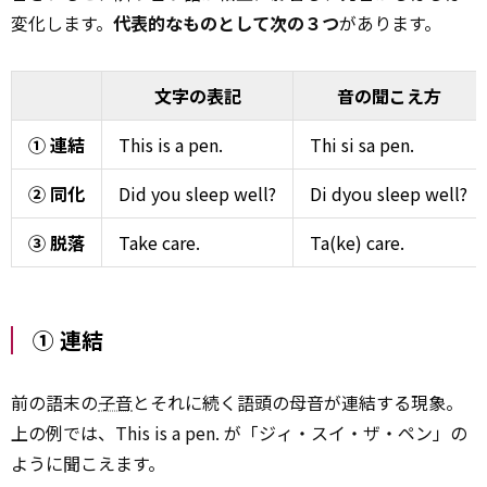
変化します。
代表的なものとして次の３つ
があります。
文字の表記
音の聞こえ方
① 連結
This is a pen.
Thi si sa pen.
② 同化
Did you sleep well?
Di dyou sleep well?
③ 脱落
Take care.
Ta(ke) care.
① 連結
前の語末の
子音
とそれに続く語頭の母音が連結する現象。
上の例では、This is a pen. が「ジィ・スイ・ザ・ペン」の
ように聞こえます。