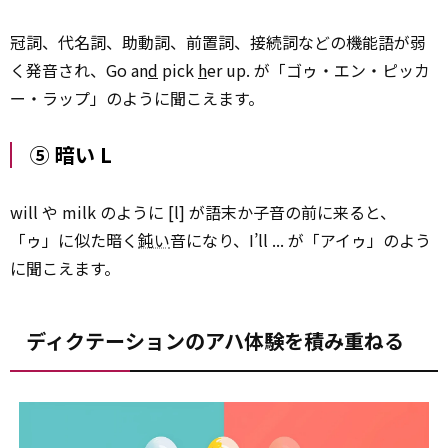
冠詞、代名詞、助動詞、前置詞、接続詞などの機能語が弱
く発音され、Go an
d
pick
h
er up. が「ゴゥ・エン・ピッカ
ー・ラップ」のように聞こえます。
⑤ 暗い L
will や milk のように [l] が語末か子音の前に来ると、
「ゥ」に似た暗く
鈍い
音になり、I’ll ... が「アイゥ」のよう
に聞こえます。
ディクテーションのアハ体験を積み重ねる