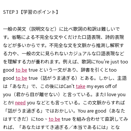
STEP 3【学習のポイント】
一般の英文（説明文など）に比べ歌詞の和訳は難しいで
す。省略による不完全な文やくだけた口語表現、詩的表現
などが多いからです。不完全な文を文脈から推測し解釈す
る力や、一般の文に見られないカジュアルな口語表現など
を理解する力が養われます。例えば、歌詞にYou’re just too
good
to be
true という一文があり、辞書を引くとtoo
good
to be
true（話がうま過ぎる）とある。しかし、主語
は「あなた」で、この後にはCan’t
take
my eyes off of
you（君から目が離せない）と言っている。またI love you
とかI
need
you などとも言っている。この文脈からすれば
「話がうま過ぎる」ではおかしい。You are good（あなた
はすてきだ）にtoo ~
to be
true を組み合わせて直訳してみ
れば、「あなたはすてき過ぎる／本当であるには」とな