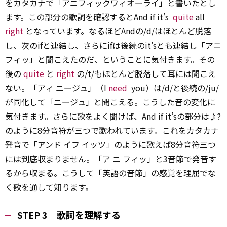
をカタカナで「アニフィックワィオーライ」と書いたとし
ます。この部分の歌詞を確認するとAnd if it’s
quite
all
right
となっています。なるほどAndの/d/はほとんど脱落
し、次のifと連結し、さらにifは後続のit’sとも連結し「アニ
フィッ」と聞こえたのだ、ということに気付きます。その
後の
quite
と
right
の/t/もほとんど脱落して耳には聞こえ
ない。「アィ ニージュ」（I
need
you）は/d/と後続の/ju/
が同化して「ニージュ」と聞こえる。こうした音の変化に
気付きます。さらに歌をよく聞けば、And if it’sの部分は♪?
のように8分音符が三つで歌われています。これをカタカナ
発音で「アンド イフ イッツ」のように歌えば8分音符三つ
には到底収まりません。「ア ニ フィッ」と3音節で発音す
るから収まる。こうして「英語の音節」の感覚を理屈でな
く歌を通して知ります。
STEP 3 歌詞を理解する