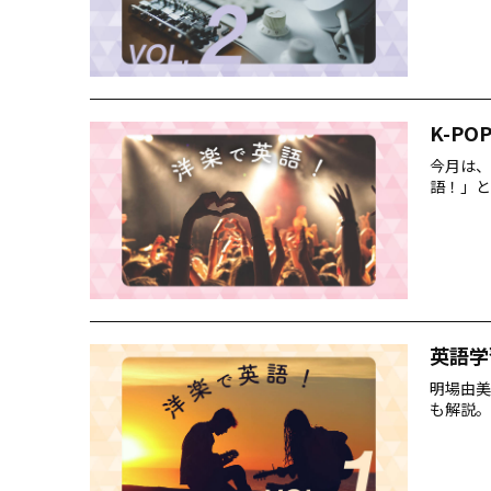
K-P
今月は、
語！」と
英語学
明場由美
も解説。