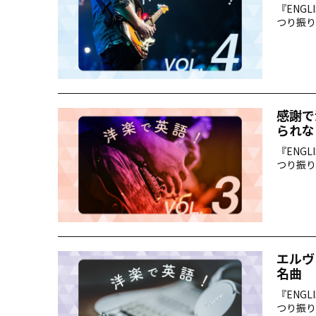
『ENG
つり振り
感謝で
られな
『ENG
つり振り
エルヴ
名曲
『ENG
つり振り