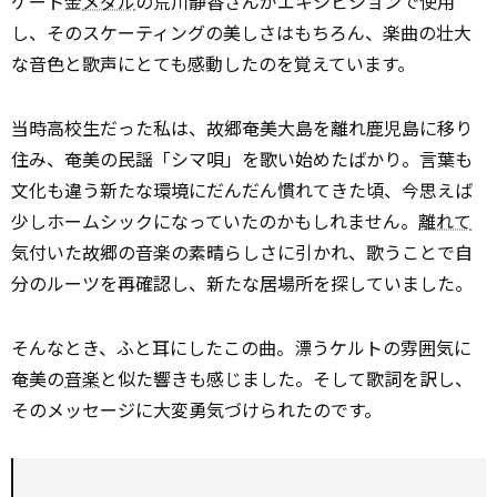
ケート金
メダル
の荒川静香さんがエキシビションで使用
し、そのスケーティングの美しさはもちろん、楽曲の壮大
な音色と歌声にとても感動したのを覚えています。
当時高校生だった私は、故郷奄美大島を離れ鹿児島に移り
住み、奄美の民謡「シマ唄」を歌い始めたばかり。言葉も
文化も違う新たな環境にだんだん慣れてきた頃、今思えば
少しホームシックになっていたのかもしれません。
離れて
気付いた故郷の音楽の素晴らしさに引かれ、歌うことで自
分のルーツを再確認し、新たな居場所を探していました。
そんなとき、ふと耳にしたこの曲。漂うケルトの雰囲気に
奄美の
音楽
と似た響きも感じました。そして歌詞を訳し、
そのメッセージに大変勇気づけられたのです。