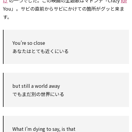
け
の一つでした。この映画の主題歌はマドンナ「Crazy
for
You」。サビの直前からサビにかけての箇所がグッと来ま
す。
You’re
so
close
あなたはとても近くにいる
but
still
a world away
でも
まだ
別の世界にいる
What I’m
dying
to
say, is that