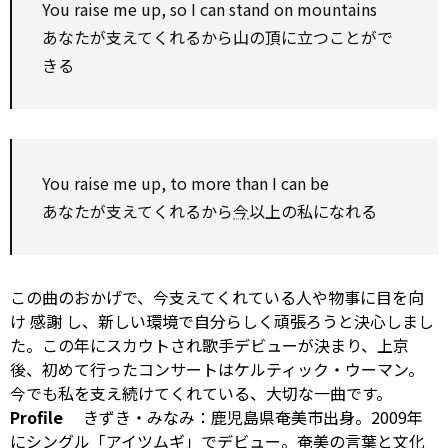
You
raise
me up,
so
I can stand
on
mountains
あなたが支えてくれるから山の頂に立つことがで
きる
You
raise
me up,
to
more than
I
can be
あなたが支えてくれるから
今
以上の私になれる
この曲のおかげで、今支えてくれている人や物事に目を向
け
感謝
し、新しい環境で自分らしく頑張ろうと決心しまし
た。この年にスカウトされ歌手デビューが決まり、上京
後、初めて行ったコンサートはケルティック・ウーマン。
今でも私を支え続けてくれている、大切な一曲です。
Profile
きずき・みなみ：鹿児島県奄美市出身。2009年
にシングル「アイツムギ」でデビュー。奄美の言葉と文化