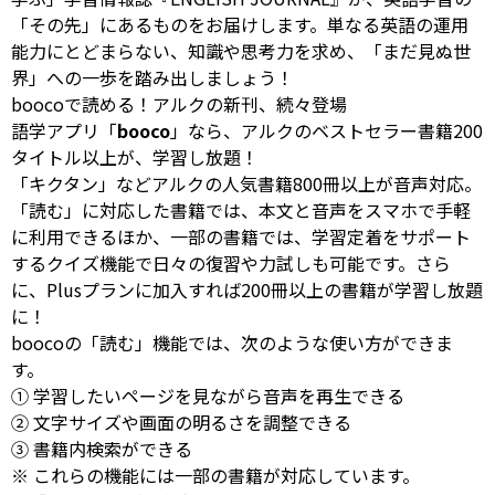
「その先」にあるものをお届けします。単なる英語の運用
能力にとどまらない、知識や思考力を求め、「まだ見ぬ世
界」への一歩を踏み出しましょう！
boocoで読める！アルクの新刊、続々登場
語学アプリ「
booco
」なら、アルクのベストセラー書籍200
タイトル以上が、学習し放題！
「キクタン」などアルクの人気書籍800冊以上が音声対応。
「読む」に対応した書籍では、本文と音声をスマホで手軽
に利用できるほか、一部の書籍では、学習定着をサポート
するクイズ機能で日々の復習や力試しも可能です。
さら
に
、Plusプランに加入すれば200冊以上の書籍が学習し放題
に！
boocoの「読む」
機能
では、次のような使い方ができま
す。
① 学習したいページを見ながら音声を再生できる
② 文字サイズや画面の明るさを調整できる
③ 書籍内検索ができる
※ これらの機能には一部の書籍が対応しています。