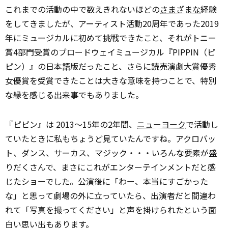
これまでの活動の中で数えきれないほどの
さまざまな
経験
をしてきましたが、アーティスト活動20周年であった2019
年にミュージカルに初めて挑戦できたこと、それがトニー
賞4部門受賞のブロードウェイミュージカル『PIPPIN（ピ
ピン）』の日本語版だったこと、さらに読売演劇大賞優秀
女優賞を受賞できたことは大きな意味を持つことで、特別
な縁を感じる出来事でもありました。
『ピピン』は 2013～15年の2年間、
ニューヨーク
で活動し
ていたときに私もちょうど見ていたんですね。アクロバッ
ト、ダンス、サーカス、マジック・・・いろんな要素が盛
りだくさんで、まさにこれがエンターテインメントだと感
じたショーでした。公演後に「わー、本当にすごかった
な」と思って劇場の外に立っていたら、出演者だと間違わ
れて「写真を撮ってください」と声を掛けられたという面
白い思い出もあります。