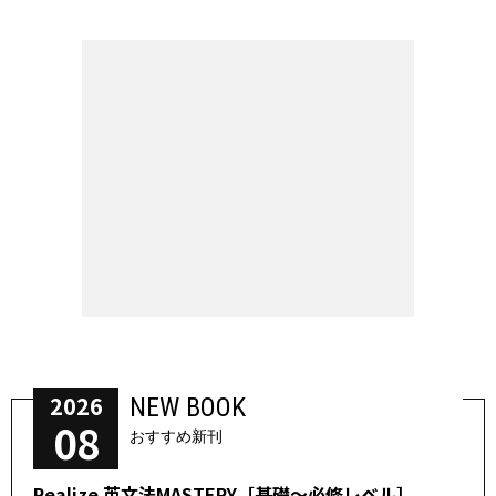
2026
NEW BOOK
08
おすすめ新刊
Realize 英文法MASTERY［基礎～必修レベル］