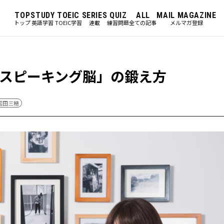
TOP
STUDY
TOEIC
SERIES
QUIZ
ALL
MAIL MAGAZINE
トップ
英語学習
TOEIC学習
連載
練習問題
全ての記事
メルマガ登録
スピーキング脳」の鍛え方
冨田三穂