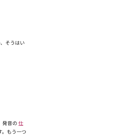
合、そうはい
、発音の
仕
す。もう一つ