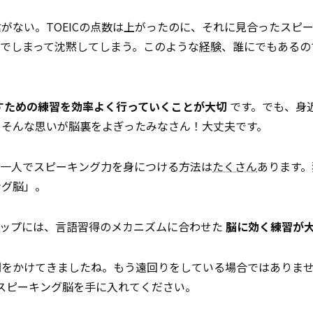
がない。TOEICの点数は上がったのに、それに見合ったスピ
でしまって沈黙してしまう。このような
経験
、誰にでもあるの
すための練習を効率よく行っていくことが大切
です。でも、身
。そんな思いが脳裏をよぎったみなさん！大丈夫です。
、一人でスピーキング力を身につける方法は
たくさん
あります。
ング脳」。
アップには、言語習得のメカニズムに合わせた
脳に効く練習が
間をかけてきましたね。もう遠回りをしている場合ではありま
スピーキング脳を手に入れてください。