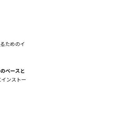
る
ためのイ
力のベースと
にインストー