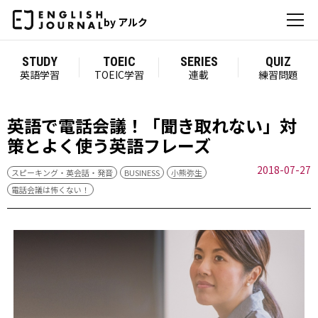
by アルク
STUDY
TOEIC
SERIES
QUIZ
英語学習
TOEIC学習
連載
練習問題
英語で電話会議！「聞き取れない」対
策とよく使う英語フレーズ
2018-07-27
スピーキング・英会話・発音
BUSINESS
小熊弥生
電話会議は怖くない！