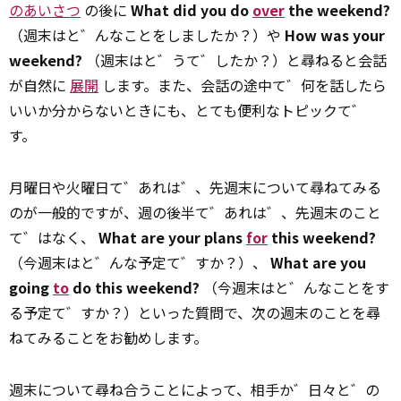
のあいさつ
の後に
What did you do
over
the weekend?
（週末はと゛んなことをしましたか？）や
How was your
weekend?
（週末はと゛うて゛したか？）と尋ねると会話
が自然に
展開
します。また、会話の途中て゛何を話したら
いいか分からないときにも、とても便利なトピックて゛
す。
月曜日や火曜日て゛あれは゛、先週末について尋ねてみる
のが一般的ですが、週の後半て゛あれは゛、先週末のこと
て゛はなく、
What are your plans
for
this weekend?
（今週末はと゛んな予定て゛すか？）、
What are you
going
to
do this weekend?
（今週末はと゛んなことをす
る予定て゛すか？）といった質問で、次の週末のことを尋
ねてみることをお勧めします。
週末について尋ね合うことによって、相手か゛日々と゛の