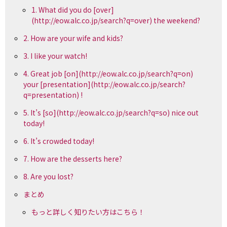
1. What did you do [over]
(http://eow.alc.co.jp/search?q=over) the weekend?
2. How are your wife and kids?
3. I like your watch!
4. Great job [on](http://eow.alc.co.jp/search?q=on)
your [presentation](http://eow.alc.co.jp/search?
q=presentation) !
5. It’s [so](http://eow.alc.co.jp/search?q=so) nice out
today!
6. It’s crowded today!
7. How are the desserts here?
8. Are you lost?
まとめ
もっと詳しく知りたい方はこちら！