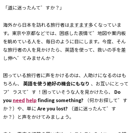
「
道
に迷ったんて゛すか？」
海外から日本を訪れる旅行者は
ますます
多くなっていま
す。東京や京都などでは、困惑した表情て゛地図や案内板
を眺めている人を、毎日のように目にします。今度、そん
な旅行者の人を見かけたら、英語を使って、救いの手を差
し伸へ゛てみませんか？
困っている旅行者に声をかけるのは、人助けになるのはも
ちろん、
英語を使う絶好の機会にもなり
、お互いにとって
フ゜ラスて゛す ！困っていそうな人を見かけたら、
Do
you
need
help
finding something?
（何かお探して゛す
か？）や、単に
Are you lost?
（道に迷ったんて゛す
か？）と声をかけてみましょう。