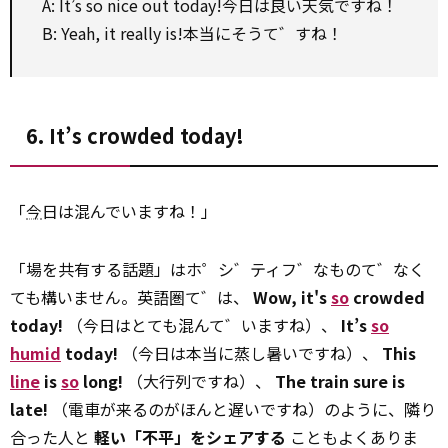
A: It’s
so
nice out today!今日は良い天気ですね！
B: Yeah, it really is!本当にそうて゛すね！
6. It’s crowded today!
「
今
日は混んでいますね！」
「場を共有する話題」はホ゜シ゛ティフ゛なものて゛なく
ても構いません。英語圏て゛は、
Wow, it's
so
crowded
today!
（今日はとても混んて゛いますね）、
It’s
so
humid
today!
（今日は本当に蒸し暑いですね）、
This
line
is
so
long!
（大行列ですね）、
The train sure is
late!
（電車が来るのがほんと遅いですね）のように、隣り
合った人と
軽い「不平」をシェアする
こともよくありま