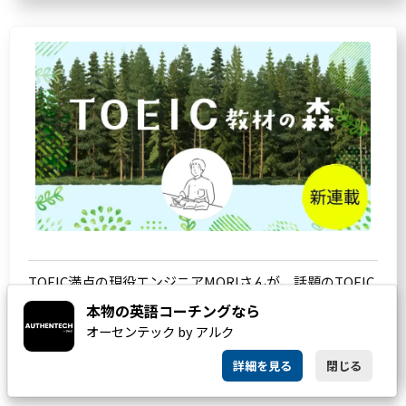
TOEIC満点の現役エンジニアMORIさんが、話題のTOEIC
教材を徹底分析。あなたに合った、最適の教材を見つけ
本物の英語コーチングなら
るお手伝いをします。
オーセンテック by アルク
詳細を見る
閉じる