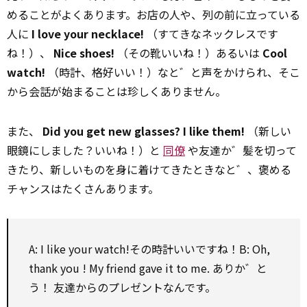
めることがよくあります。お店の人や、列の前に立っている
人に
I love your necklace!
（すてきなネックレスです
ね！）、
Nice shoes!
（その靴いいね！）あるいは
Cool
watch!
（時計、格好いい！）なと゛と声をかけられ、そこ
から会話が始まることは珍しくありません。
また、
Did you get new glasses? I like them!
（新しい
眼鏡にしました？いいね！）と
同僚
や友達か゛髪を切って
きたり、新しいものを身に着けてきたときなと゛、褒める
チャンスはたくさんあります。
A: I like your watch!その時計いいですね！B: Oh,
thank you
! My friend gave it
to
me. ありか゛と
う！ 友達からのプレゼントなんです。