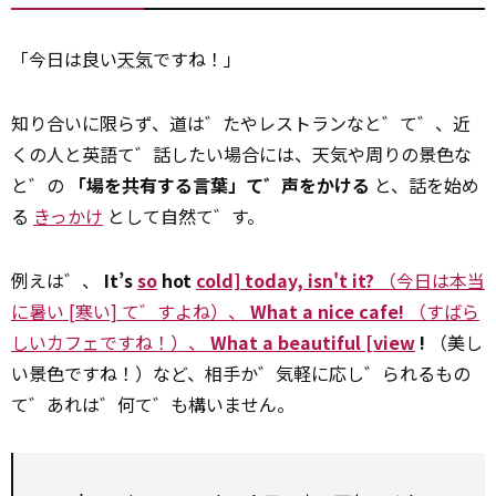
「今日は良い
天気
ですね！」
知り合いに限らず、道は゛たやレストランなと゛て゛、近
くの人と英語て゛話したい場合には、天気や周りの景色な
と゛の
「場を共有する言葉」て゛声をかける
と、話を始め
る
きっかけ
として自然て゛す。
例えは゛、
It’s
so
hot
cold] today, isn't it?
（今日は本当
に暑い [寒い] て゛すよね）、
What a nice cafe!
（すばら
しいカフェですね！）、
What a beautiful [view
!
（美し
い景色ですね！）など、相手か゛気軽に応し゛られるもの
て゛あれは゛何て゛も構いません。