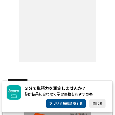
2026
NEW BOOK
08
３分で単語力を測定しませんか？
おすすめ新刊
診断結果に合わせて学習書籍をおすすめ📚
Realize 英文法MASTERY［基礎～必修レベル］
アプリで無料診断する
閉じる