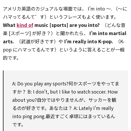
アメリカ英語のカジュアルな場面では、 I’m into ～. （～に
ハマってるんて゛す）というフレーズもよく使います。
What
kind of
music [sports] are you into?
（どんな音
楽 [スポーツ] が好き？）と聞かれたら、
I’m into martial
arts.
（武道が好きです）や
I’m really into K-pop.
（K-
pop にハマってるんです）というように答えることが一般
的です。
A: Do you play
any
sports?何かスポーツをやってま
すか？ B: I don’t, but I like
to
watch soccer.
How
about
you?自分ではやりませんが、サッカーを観
るのが好きです。あなたは？ A: Lately I’m really
into ping pong.最近すごく卓球にはまっているん
です。