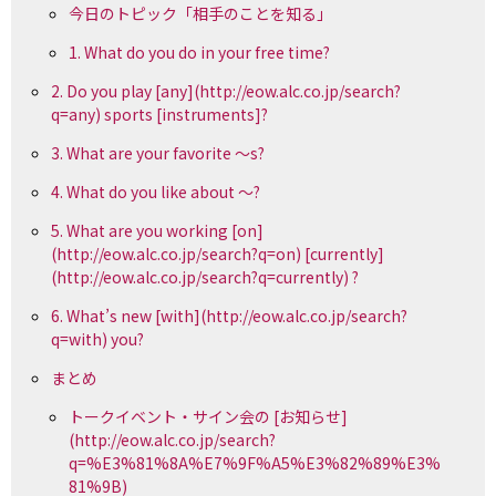
今日のトピック「相手のことを知る」
1. What do you do in your free time?
2. Do you play [any](http://eow.alc.co.jp/search?
q=any) sports [instruments]?
3. What are your favorite ～s?
4. What do you like about ～?
5. What are you working [on]
(http://eow.alc.co.jp/search?q=on) [currently]
(http://eow.alc.co.jp/search?q=currently) ?
6. What’s new [with](http://eow.alc.co.jp/search?
q=with) you?
まとめ
トークイベント・サイン会の [お知らせ]
(http://eow.alc.co.jp/search?
q=%E3%81%8A%E7%9F%A5%E3%82%89%E3%
81%9B)