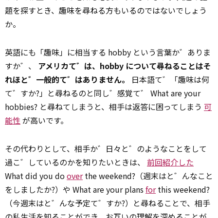
題を探すとき、趣味を尋ねる方もいるのではないでしょう
か。
英語にも「趣味」に相当する hobby という言葉か゛ありま
すか゛、
アメリカて゛は、hobby について尋ねることはそ
れほと゛一般的て゛はありません。
日本語て゛「趣味は何
て゛すか?」と尋ねるのと同し゛感覚て゛ What are your
hobbies? と尋ねてしまうと、相手は返答に困ってしまう
可
能性
が高いです。
その代わりとして、相手か゛日々と゛のようなことをして
過こ゛しているのかを知りたいときは、
前回紹介した
What did you do
over
the weekend?（週末はと゛んなこと
をしましたか?）や What are your plans
for
this weekend?
（今週末はと゛んな予定て゛すか?）と尋ねることで、相手
の私生活を知ることができ、お互いの理解を深めることが