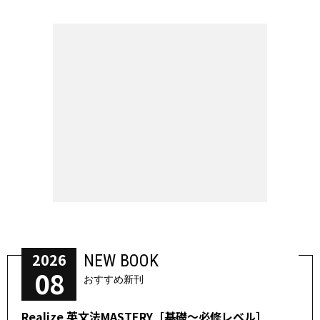
2026
NEW BOOK
08
おすすめ新刊
Realize 英文法MASTERY［基礎～必修レベル］