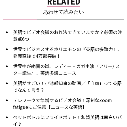
RELATED
あわせて読みたい
英語でビデオ会議のお作法できていますか？必須の注
意点6つ
世界でビジネスするホリエモンの『英語の多動力』、
発売直後で4万部突破！
世界中が絶賛の嵐。レディー・ガガ主演『アリー/ ス
ター誕生』。英語多読ニュース
英語がすごい！小池都知事の動画／「自粛」って英語
でなんて言う？
テレワークで急増するビデオ会議！深刻なZoom
fatigueにご注意【ニュースな英語】
ペットボトルにフライドポテト！和製英語は面白いバ
イ♪