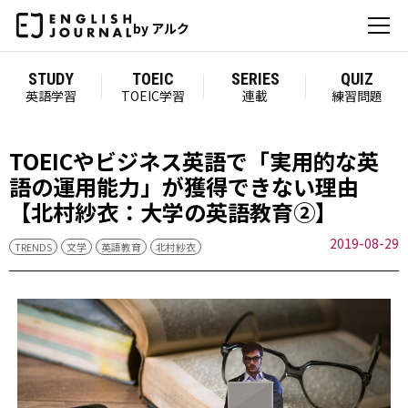
by アルク
STUDY
TOEIC
SERIES
QUIZ
英語学習
TOEIC学習
連載
練習問題
TOEICやビジネス英語で「実用的な英
語の運用能力」が獲得できない理由
【北村紗衣：大学の英語教育②】
2019-08-29
TRENDS
文学
英語教育
北村紗衣