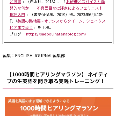
と読書
』（白水社、2018）、『
お砂糖とスパイスと爆
発的な何か──不真面目な批評家によるフェミニスト
批評入門
』（書誌侃侃房、2019）他。2023年6月に新
刊『
英語の路地裏 ~ オアシスからクイーン、シェイクス
ピアまで歩く
』 を上梓。
ブログ：
https://saebou.hatenablog.com/
編集：ENGLISH JOURNAL編集部
【1000時間ヒアリングマラソン】 ネイティ
ブの生英語を聞き取る実践トレーニング！