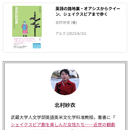
英語の路地裏 ~ オアシスからクイー
ン、シェイクスピアまで歩く
北村 紗衣 (著)
アルク (2023/6/21)
北村紗衣
武蔵大学人文学部英語英米文化学科准教授。著書に『
シェイクスピア劇を楽しんだ女性たち──近世の観劇