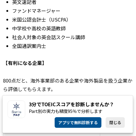
英文速記者
ファンドマネージャー
米国公認会計士（USCPA）
中学校や高校の英語教師
社会人対象の英会話スクール講師
全国通訳案内士
【有利になる企業】
800点だと、海外事業部のある企業や海外製品を
扱う
企業か
ら評価してもらえます。
3分でTOEICスコアを診断しませんか？
800点以上で応募できる企業は以下の通りです。
Part別の実力も精度95％で分析します
アプリで無料診断する
閉じる
企業名