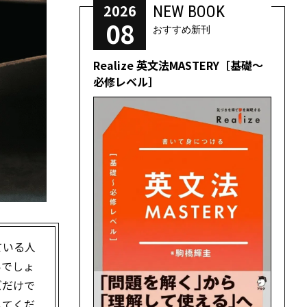
2026
NEW BOOK
08
おすすめ新刊
Realize 英文法MASTERY［基礎～
必修レベル］
ている人
いでしょ
ズだけで
してくだ