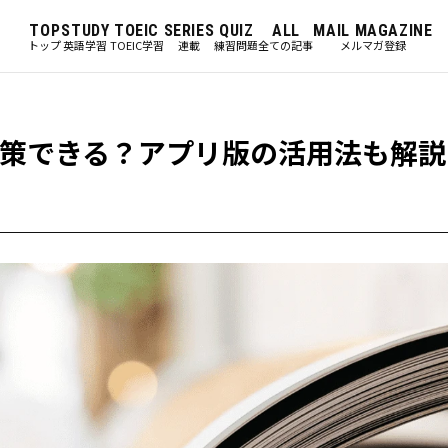
TOP
STUDY
TOEIC
SERIES
QUIZ
ALL
MAIL MAGAZINE
トップ
英語学習
TOEIC学習
連載
練習問題
全ての記事
メルマガ登録
C対策できる？アプリ版の活用法も解説