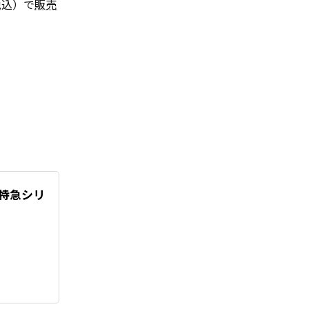
税込）で
販売
T 特急シリ