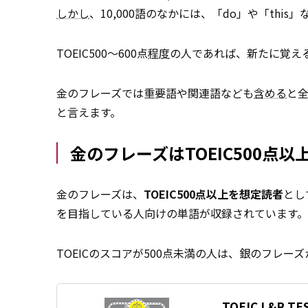
しかし
、10,000語のなかには、「do」や「thi
TOEIC500〜600点
程度
の人であれば、新たに覚えるべ
金のフレーズでは重要語や関連語なども
含める
と全
と言えます。
金のフレーズはTOEIC500点
金のフレーズは、
TOEIC500点以上を想定読者
とし
を目指している人向けの単語が収録されています。
TOEICのスコアが500点未満の人は、銀のフレー
TOEIC L&R 